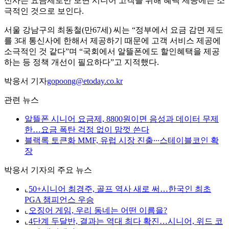
신사는 요금제로만 보면 시니어 고객을 위해 혜택 제공에는 소
극적인 것으로 보인다.
서울 강남구의 최동철(만67세) 씨는 “정부에서 요금 감면 제도
를 3대 통신사에 한해서 제공하기 때문에 고객 서비스 제공에
소극적인 것 같다”며 “국회에서 알뜰폰에도 할인혜택을 제공
하는 등 정책 개선이 필요하다”고 지적했다.
박응서 기자
gopoong@etoday.co.kr
관련 뉴스
알뜰폰 시니어 요금제, 8800원이면 음성과 데이터 무제
한…요금 폭탄 걱정 없이 맘껏 쓴다
블랙록 토큰화 MMF, 유럽 시장 진출∙∙∙스테이블코인 확
장
박응서 기자의 주요 뉴스
⌞
50+시니어 최경주, 골프 역사 새로 써…한국인 최초
PGA 챔피언스 우승
⌞
오징어 게임, 우리 동네는 어떤 이름을?
⌞
4단계 두달반, 결과는 역대 최다 확진…시니어, 위드 코