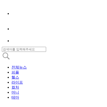
전체뉴스
피플
헬스
라이프
컬처
머니
테마