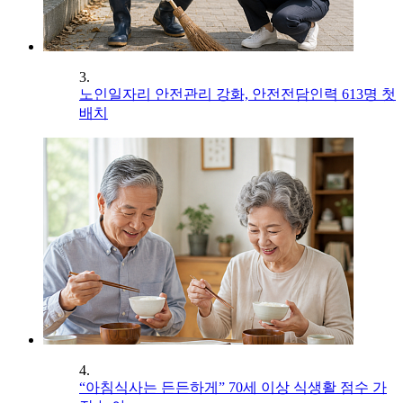
3.
노인일자리 안전관리 강화, 안전전담인력 613명 첫
배치
4.
“아침식사는 든든하게” 70세 이상 식생활 점수 가