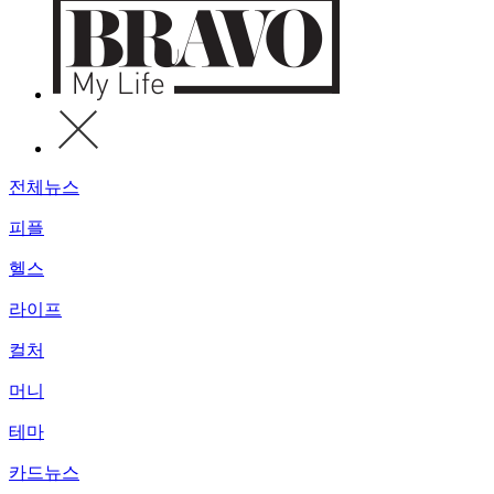
전체뉴스
피플
헬스
라이프
컬처
머니
테마
카드뉴스