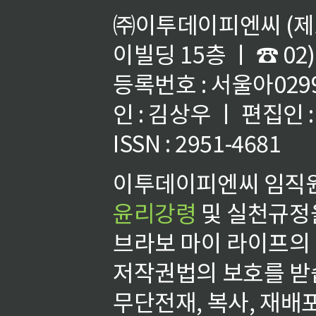
㈜이투데이피엔씨 (제호
이빌딩 15층 ㅣ ☎ 02)
등록번호 : 서울아02992
인 : 김상우 ㅣ 편집인
ISSN : 2951-4681
이투데이피엔씨 임직원
윤리강령
및 실천규정을
브라보 마이 라이프의
저작권법의 보호를 받
무단전재, 복사, 재배포