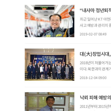
“내사마 정년퇴직
최근 일어난 KT 아현
사고 예방과 관리의 
의 소중함도 일깨워줬다
2019-02-07 08:49
주는 도시철도는 우리
대(大)창업시대,
2018년이 저물어가
이다. 북한과의 관계
과거와는 다른 의미를
2018-12-04 09:00
지 않을 수 없다. 국
낙뢰 피해 예방의
2011년부터 2015