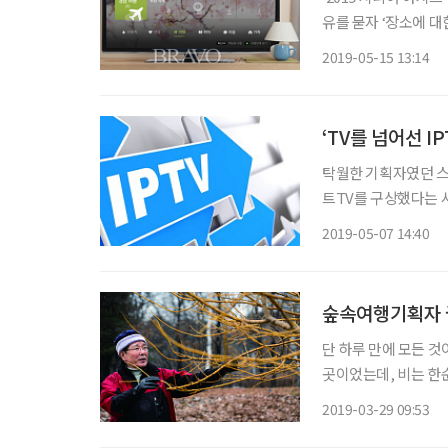
유를 묻자 ‘장소에 대
공간과 맛집이 넘쳐나
2019-05-15 13:14
한 현상으로 각종 프
‘TV를 넘어선 I
탁월한 기획자였던 스
트TV를 구상했다는 
TV라고? 사람들이 굳
2019-05-07 14:40
그의 생각은 현실이 되
숲속여행기획자 
단 하루 만에 모든 것
곳이었는데, 비는 한순
히는 그날 하루 내린 
2019-03-29 09:53
다른 18명의 희생자