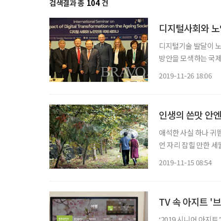
검색결과 총
104
건
디지털사회와 노
디지털기술 발달이 노
방안을 모색하는 국제세미나가 열렸다. 아셈노인
리히 나우만 재단 한
2019-11-26 18:06
털 전환이 고령화 사
인생의 쓴맛 안엔
애석한 사실 하나 귀띔
언 자리 잡힐 만한 세
나 진땀을 흘리는 것
2019-11-15 08:54
남들은 일쑤 ‘귀농우
TV 속 아지트 '
‘2019 시니어 아지