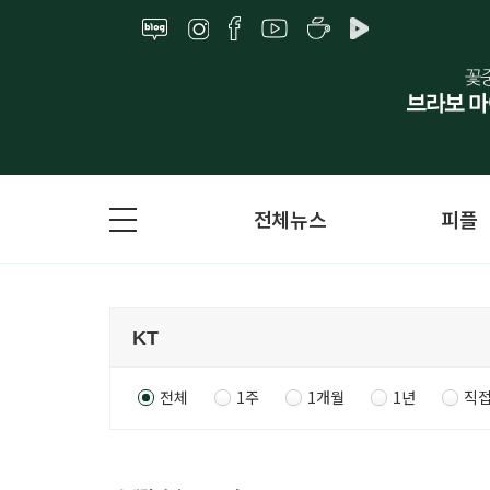
전체뉴스
피플
전체
1주
1개월
1년
직