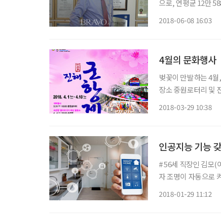
으로, 연평균 12만 
집중되는데, 매년 낙
2018-06-08 16:03
기간에 총 354건, 
4월의 문화행사
벚꽃이 만발하는 4월, 이달의 
장소 중원로터리 및 
꽃 명소인 여좌천, 경
2018-03-29 10:38
축제 동안에는 평소
인공지능 기능 갖
# 56세 직장인 김모
자 조명이 자동으로 
서두르느라 가스밸브를
2018-01-29 11:12