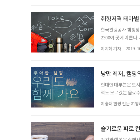
야영하는 행위로 그 
사로 야기되는 자연 
취향저격 테마별
한국관광공사 캠핑정보 사
2300여 곳에 이른다
즘은 펜션이나 휴양림
이지혜 기자
2019-1
캠핑장도 늘어났다. 산
고려해야 선택지를 좁
마별 추천 캠핑장 정
낭만 레저, 캠핑
현대인 대부분은 도시
적도 모르겠는 음료수
으로 거대 도시는 스
이승태 캠핑 전문 여행작
고 캠핑을 합니다. 캠
은 특별합니다. 반드시
니라 그 속으로 뛰어
슬기로운 피로 
건강과 행복은 삶에서