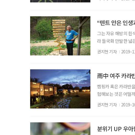
되어줄 쏠쏠한 정보들을
원료는 같다? 우리가 
있지만 모두 카멜리아 시
“텐트 안은 인생
그는 자유 해방의 흰
라 들국화 만발한 넓
차이콥스키, 도스토예
권지현 기자
2019-1
다는 90대 청년. 캠
캠핑 선구자 박상설(朴
타고 한참을 가서 내
雨中 여주 카라반
캠핑카 혹은 카라반을
험해보는 것은 어떨까
간 정도면 닿을 수 있는
권지현 기자
2019-1
향권에 접어들기 직전
는 것도 신나는 일이기
미. 하늘의 이치인 
분위기 UP 우아