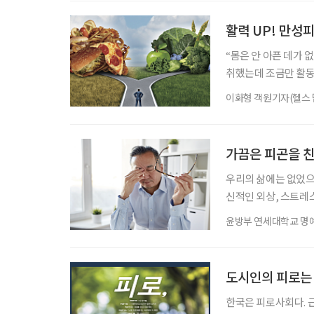
알아봤다. 눈은 100
최근 많은 시니어가 
활력 UP! 만성피
“몸은 안 아픈 데가 
취했는데 조금만 활동
많다. 시니어는 더욱
이화형 객원기자(헬스 
느낌까지 든다. 이들 
장에 존재한다 유난히 
잘 낫지도 않는다. 
가끔은 피곤을 친
우리의 삶에는 없었으면
신적인 외상, 스트레스
고 질병의 징후도 아닌
윤방부 연세대학교 명
지금 이 글을 읽는 독
록 노력하는 구성원들 
곤에 대해 연구를 했다
도시인의 피로는
한국은 피로사회다. 근