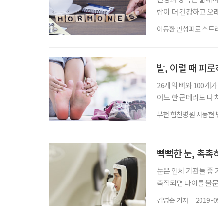
람이 더 건강하고 오
까? 또 그 행복을 통
이동환 만성피로 스트
감정이다. 마음은 눈
들어내는 화학적 변화
낄 수 있도록 해주는
발, 이럴 때 피
26개의 뼈와 100개
어느 한 군데라도 다치
뎌온 시니어의 발은 
부천 힘찬병원 서동현 
때는 몰랐던 발 관련
원인과 피로를 풀어주
발이 시원찮으면 만사
뻑뻑한 눈, 촉촉
눈은 인체 기관들 중 
축적되면 나이를 불문
들은 스마트폰으로 유
김영순 기자
2019-0
늘어나는 추세다. 성