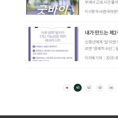
부에서 근로시간 줄이
이 없었다. 덕분에 세
이시형 박사(한국자연
됐다. 하지만 아직 더
래 들꽃 한 송이 즐길 
도 모른다. 가속페달만
내가 만드는 제
신중년에게 ‘일’이란
르면 ‘경제적 수단’, 
뉜다. 세부적으로는 ‘
이지혜 기자
2019-0
만들어나가는 것’ 등 
사회 공헌 등의 경우 
Chapter 2. 사회
41
42
43
44