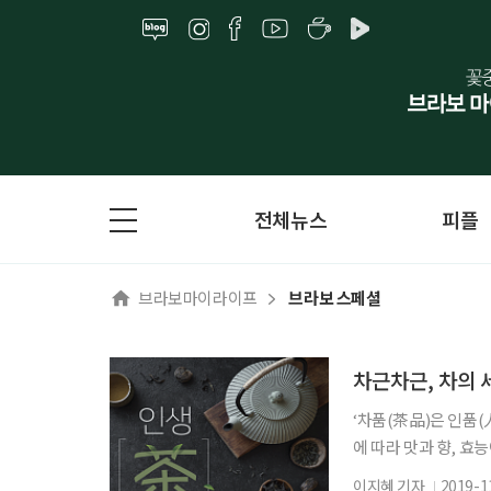
전체뉴스
피플
브라보마이라이프
브라보 스페셜
차근차근, 차의
‘차품(茶品)은 인품(
에 따라 맛과 향, 효
라 그 가치가 달라지
이지혜 기자
2019-1