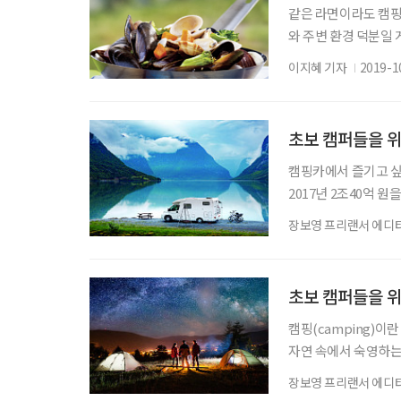
같은 라면이라도 캠핑
와 주변 환경 덕분일 
달하다. 그런 캠핑의
이지혜 기자
2019-1
담아봤다. 사진 및 레
숟가락=일회용 숟가락
찜 캠핑의 밤이 무르
초보 캠퍼들을 
캠핑카에서 즐기고 싶다
2017년 2조40억 원
일러 등록 대수도 각각 
장보영 프리랜서 에디
핑카 종류는 카라반, 
캠핑카를 의미한다. 캠
량이다. 폴딩 트레일
초보 캠퍼들을 위
캠핑(camping)이
자연 속에서 숙영하는
할 수 있다. 등산 중
장보영 프리랜서 에디
중에 먹고 자는 행위