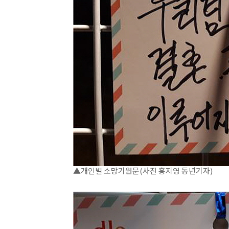
▲개인별 소망기원문(사진 홍지영 동년기자)