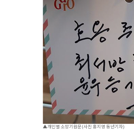
▲개인별 소망기원문(사진 홍지영 동년기자)