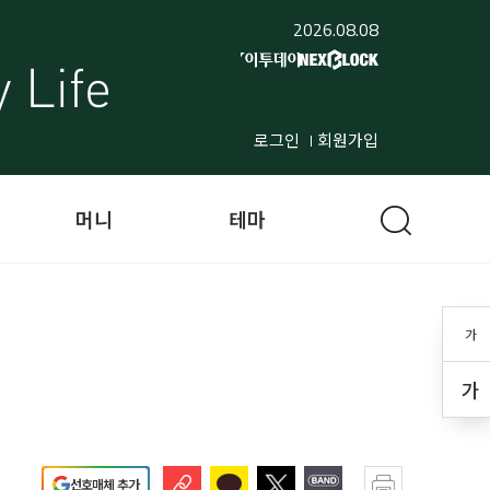
2026.08.08
로그인
회원가입
머니
테마
가
가
선호매체 추가