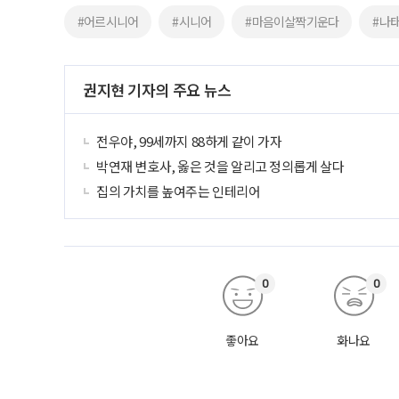
#어르시니어
#시니어
#마음이살짝기운다
#나
권지현 기자의 주요 뉴스
전우야, 99세까지 88하게 같이 가자
박연재 변호사, 옳은 것을 알리고 정의롭게 살다
집의 가치를 높여주는 인테리어
0
0
좋아요
화나요