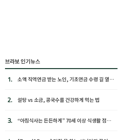
브라보 인기뉴스
1.
소액 직역연금 받는 노인, 기초연금 수령 길 열린
다
2.
설탕 vs 소금, 콩국수를 건강하게 먹는 법
3.
“아침식사는 든든하게” 70세 이상 식생활 점수
가장 높아