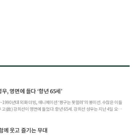
우, 영면에 들다 ‘향년 65세’
~1990년대 외화 더빙, 애니메이션 ‘짱구는 못말려’의 봉미선. 수많은 이들
고(故) 강희선이 영면에 들었다. 향년 65세. 강희선 성우는 지난 4일 오전
6일 오전 7시 40분 서울성모병원 장례식장에서 엄수됐으며, 장지는 용인공
1년 대장암 진단을 받은 뒤 암이 간으로 전이돼 항암 치료를 이어왔다. 투병
 이어간 그의 모습은 많은 이들에게 깊은 울림을 남겼
함께 웃고 즐기는 무대