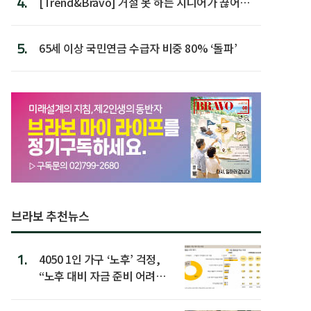
4.
[Trend&Bravo] 거절 못 하는 시니어가 끊어야
할 행동 5
5.
65세 이상 국민연금 수급자 비중 80% ‘돌파’
브라보 추천뉴스
1.
4050 1인 가구 ‘노후’ 걱정,
“노후 대비 자금 준비 어려
워”