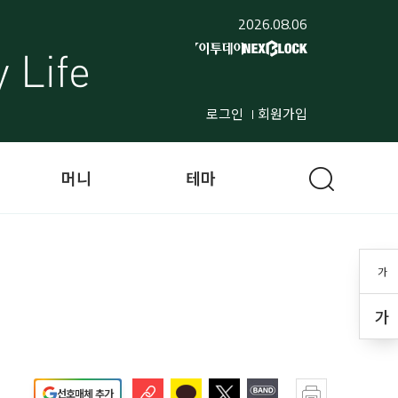
2026.08.06
로그인
회원가입
머니
테마
가
가
선호매체 추가