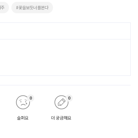
태주
#꽃을보듯너를본다
0
0
슬퍼요
더 궁금해요