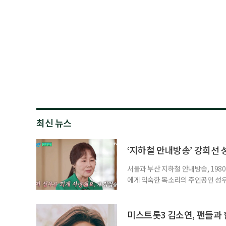
최신 뉴스
‘지하철 안내방송’ 강희선 성
서울과 부산 지하철 안내방송, 1980
에게 익숙한 목소리의 주인공인 성우 
2시께 지병으로 별세했다. 발인은 
원 아너스톤이다. 고인은 지난 202
중에도 녹음실을 지키며 성우 활동을
미스트롯3 김소연, 팬들과 