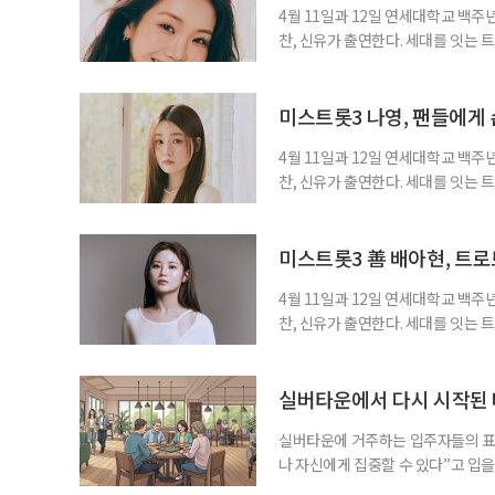
4월 11일과 12일 연세대학교 백주
찬, 신유가 출연한다. 세대를 잇는
트를 선택한 이유와 팬들을 향한 마
한 순간이다. 그는 트로트 경연대회
은 트로트 가수의 길을 걷게 된 계기
미스트롯3 나영, 팬들에게 
4월 11일과 12일 연세대학교 백주
찬, 신유가 출연한다. 세대를 잇는
트를 선택한 이유와 팬들을 향한 마음
되는 것이 꿈이었다. 특히 선배 트로
배님의 무대를 보며 ‘나도 저렇게 노
미스트롯3 善 배아현, 트로
4월 11일과 12일 연세대학교 백주
찬, 신유가 출연한다. 세대를 잇는
트를 선택한 이유와 팬들을 향한 마음
제’ 대상을 수상하면서 트로트 가수
그는 트로트의 가장 큰 매력은 ‘세대
실버타운에서 다시 시작된 
실버타운에 거주하는 입주자들의 표
나 자신에게 집중할 수 있다”고 입을
되고, 요리를 직접 하지 않아도 되며