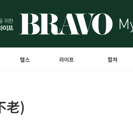
헬스
라이프
컬처
不老)