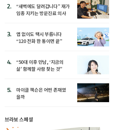
2.
“새벽에도 달려갑니다” 재가
임종 지키는 방문진료 의사
3.
앱 없이도 택시 부릅니다
“120 전화 한 통이면 끝”
4.
“50대 이후 만남, ‘지금의
삶’ 함께할 사람 찾는 것”
5.
마이클 잭슨은 어떤 존재였
을까
브라보 스페셜