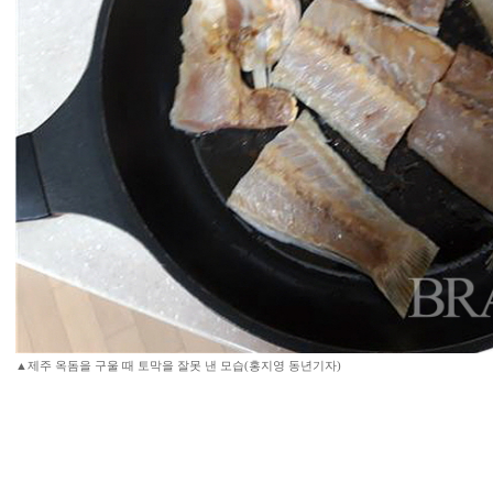
▲제주 옥돔을 구울 때 토막을 잘못 낸 모습(홍지영 동년기자)