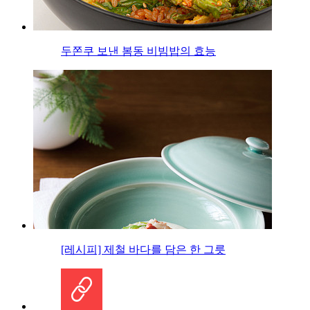
두쫀쿠 보낸 봄동 비빔밥의 효능
[레시피] 제철 바다를 담은 한 그릇