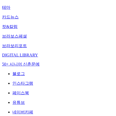
테마
카드뉴스
컷&칼럼
브라보스페셜
브라보리포트
DIGITAL LIBRARY
50+ 시니어 신춘문예
블로그
인스타그램
페이스북
유튜브
네이버카페