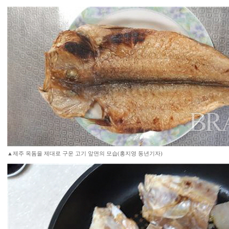
▲제주 옥돔을 제대로 구운 고기 앞면의 모습(홍지영 동년기자)