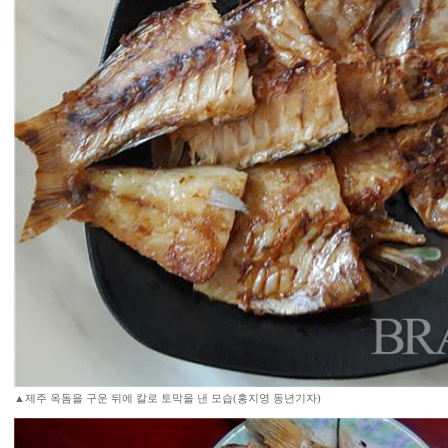
▲제주 옥돔을 구운 뒤에 칼로 토막을 낸 모습(홍지영 동년기자)