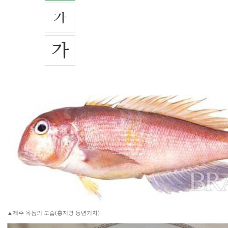
▲제주 옥돔의 모습(홍지영 동년기자)