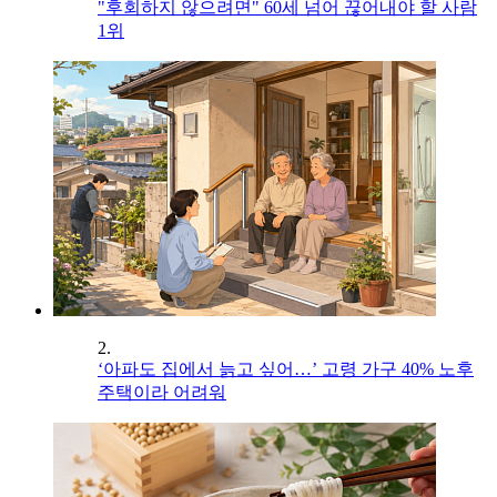
"후회하지 않으려면" 60세 넘어 끊어내야 할 사람
1위
2.
‘아파도 집에서 늙고 싶어…’ 고령 가구 40% 노후
주택이라 어려워