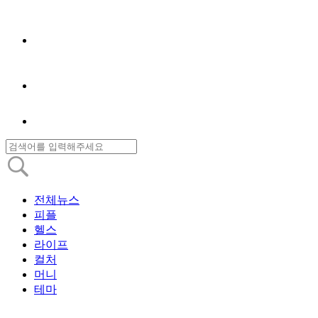
전체뉴스
피플
헬스
라이프
컬처
머니
테마