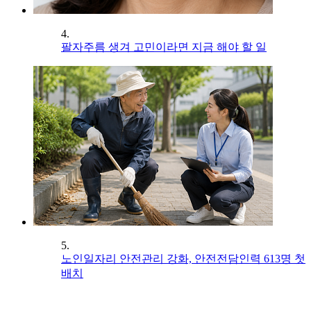
4.
팔자주름 생겨 고민이라면 지금 해야 할 일
5.
노인일자리 안전관리 강화, 안전전담인력 613명 첫
배치