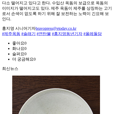
다소 떨어지고 있다고 한다. 수입산 옥돔의 보급으로 옥돔의
이미지가 떨어지고도 있다. 제주 옥돔이 제주를 상징하는 고기
로서 손색이 없도록 하기 위해 잘 보전하는 노력이 긴요해 보
인다.
홍지영 시니어기자
bravopress@etoday.co.kr
#제주옥돔
#솔래기
#연탄불
#홍지영동년기자
#올레돌담
좋아요
0
화나요
0
슬퍼요
0
더 궁금해요
0
최신뉴스