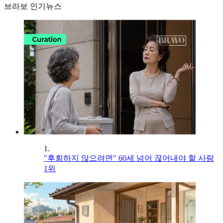
브라보 인기뉴스
1.
"후회하지 않으려면" 60세 넘어 끊어내야 할 사람
1위