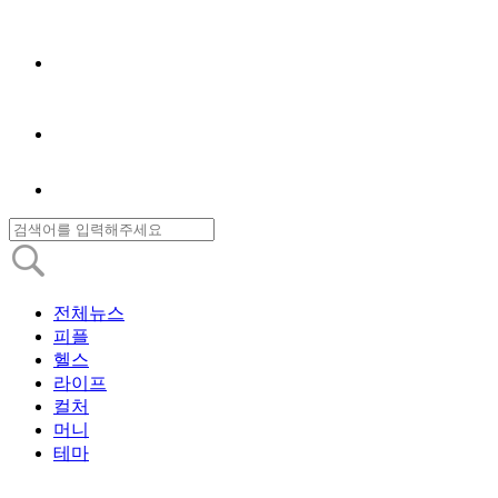
전체뉴스
피플
헬스
라이프
컬처
머니
테마