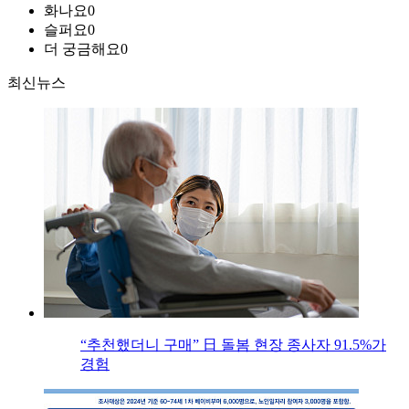
화나요
0
슬퍼요
0
더 궁금해요
0
최신뉴스
“추천했더니 구매” 日 돌봄 현장 종사자 91.5%가
경험