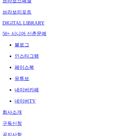
브라보스페셜
브라보리포트
DIGITAL LIBRARY
50+ 시니어 신춘문예
블로그
인스타그램
페이스북
유튜브
네이버카페
네이버TV
회사소개
구독신청
공지사항