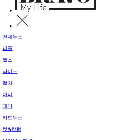
전체뉴스
피플
헬스
라이프
컬처
머니
테마
카드뉴스
컷&칼럼