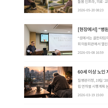
돌봄 인프라, 의료·
지적이 나왔다. 전문
2026-05-20 08:23
요
[현장에서] “병
“섬에서는 골든타임이 20분
회의원회관에서 열린 
강제윤 한국 섬 연구소
2026-05-08 16:59
있었던 환자들이 치료
60세 이상 노인
질병관리청, 19일 ‘2026년 제
립 연차별 시행계획 논의 정부가 국민의 손상 예방과 체계적 관리를 위해 범정부
다. 질병관리청은 19일 2026년 제1차 국가손상관리위원회를 열고 올해 관계부처 및 시·도 손
2026-03-19 15:00
상관리 시행계획을 심