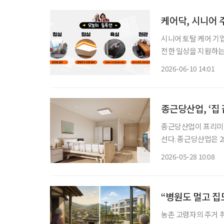
케어닥, 시니어 
시니어 토탈 케어 기업
전한 일상을 지원하는 '부모
해'는 실제 어르신 
2026-06-10 14:01
버설(universal)
종근당산업, ‘집
종근당산업이 프리미엄
선다. 종근당산업은 
랜드 ‘벨포레스트용인’으
2026-05-28 10:08
고령화 시대에 증가하
“병원도 멀고 집
농촌 고령자의 주거 