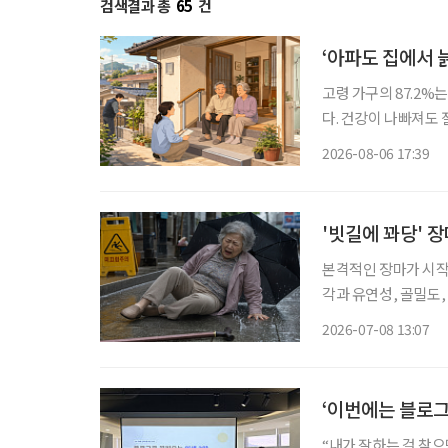
검색결과 총
65
건
‘아파도 집에서 
고령 가구의 87.2%
다. 건강이 나빠져도
정책은 시설 입소와 
2026-08-06 17:39
퇴원 후 임시 거처,
'빗길에 꽈당' 
본격적인 장마가 시작
각과 유연성, 골밀도
이 어렵다. 게다가 
2026-07-08 13:07
균형잡기가 어려워, 
‘이번에는 블로그
“내가 잘하는 걸 찾으면 반드시 돈이 됩니다