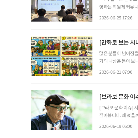
영하는 회원제 커뮤니
로 회원들을 만났다. 
2026-06-25 17:26
법에 대해 배우고, 
[만화로 보는 시
많은 분들이 넘어짐을
기의 낙상은 몸이 보
어지고, 시력 저하나
2026-06-21 07:00
과 원장은 하나더넥스
[브라보 문화 이
[브라보 문화 이슈] 
짚어봅니다. 왜 떴을까? 만화가 허영만 화백(79)은 지난 17일 낙상사고로 인한 건강 악화로
활동 중단을 선언했다.
2026-06-19 06:00
만의 백반기행(이하 ‘