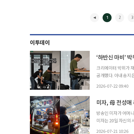
1
2
3
이투데이
‘하반신 마비’ 
크리에이터 박위가 재
공개했다. 아내 송지은도 
의 사회관계망서비스(
2026-07-22 09:40
◀
미자, 母 전성애
방송인 미자가 어머니
미자는 20일 자신의
고 소식을 공개했다. 미자는 “어제 새벽 우리 집에 119가 오고 난리가 났다”며 “이제야 웃으며
2026-07-21 10:26