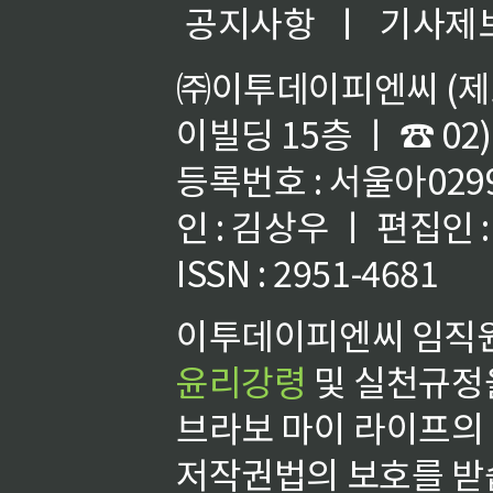
공지사항
ㅣ
기사제
㈜이투데이피엔씨 (제호
이빌딩 15층 ㅣ ☎ 02)
등록번호 : 서울아02992
인 : 김상우 ㅣ 편집인
ISSN : 2951-4681
이투데이피엔씨 임직원
윤리강령
및 실천규정을
브라보 마이 라이프의
저작권법의 보호를 받