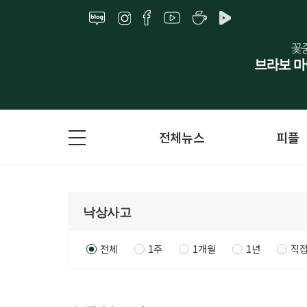
전체뉴스
피플
전체
1주
1개월
1년
직