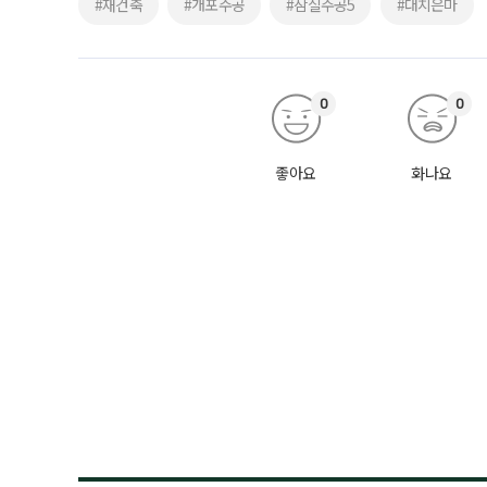
#재건축
#개포주공
#잠실주공5
#대치은마
0
0
좋아요
화나요