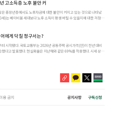
퇴자와 은퇴를 앞둔 이들에게 ‘매달 들어오는 돈’이라는 점에서 다시 주목
년 고소득층 노후 불안 커
 많은 중장년층에서도 노후자금에 대한 불안이 커지고 있는 것으로 나타났
~60세)는 베이비붐 세대보다 노후 소득이 평생 버틸 수 있을지에 대한 걱정이
감과 은퇴 후 재취업 가능성에 대한 우려도 더 크게 나타났다. 이들의 은퇴 준
머물지 않고, 그 자산을 어떻게 평생 소득으로 바꿀 것인가의 문제로 옮겨가
일 미국의 은퇴보장 전문 보험·금융회사 글로벌애틀랜틱이 발표한 ‘
니어에게 닥칠 청구서는?
부터 시작됐다. 국토교통부는 2026년 공동주택 공시가격(안)이 전년 대비
% 상승했다고 발표했다. 현실화율은 지난해와 같은 69%를 적용했다. 시세 상승
승폭이 더 크게 나타났다는 보도도 이어지고 있다. 다만 지금은 ‘확정’이
출을 통해 가격을 다툴 수 있는 기간이다. 공시가격은 단순한 참고 지표가 아니
료, 기초연금 등 60여 개 제도에 활용되는 기준이다.
 이용 금지
공지사항
구독신청