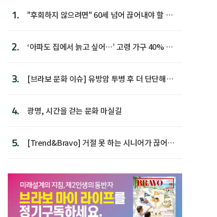
1.
"후회하지 않으려면" 60세 넘어 끊어내야 할 사
람 1위
2.
‘아파도 집에서 늙고 싶어…’ 고령 가구 40% 노
후 주택이라 어...
3.
[브라보 문화 이슈] 유방암 투병 후 더 단단해진
박미선
4.
광명, 시간을 걷는 문화 마실길
5.
[Trend&Bravo] 거절 못 하는 시니어가 끊어야
할 행동 5