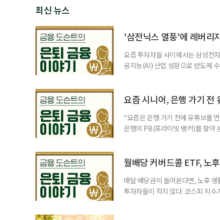
최신 뉴스
'삼전닉스 열풍'에 레버리
요즘 투자자들 사이에서는 삼성전자와
공지능(AI) 산업 성장으로 반도체 
삼성전자와 SK 하이닉스 주가를 기
려도 함께 커지고 있다. 이름은 익
투자자라면 반드시 알아야 할 핵심 위
요즘 시니어, 은행 가기 전
“요즘은 은행 가기 전에 유튜브를 먼
은행의 PB(프라이빗 뱅커)를 찾아 
금리 상품에 가입하는 방식이었다. 
에 가입하면 비교적 안전하다고 여겼
브에서 정보를 서울에 사는 60대 A
월배당 커버드콜 ETF, 노
매달 배당금이 들어온다면, 노후 생
투자자들이 적지 않다. 코스피 지수가
르락내리락 롤러코스터를 타고 있다.
성이 이어질수록, 주가 움직임에 덜