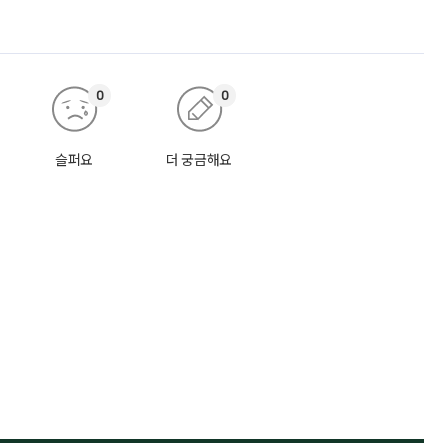
0
0
슬퍼요
더 궁금해요