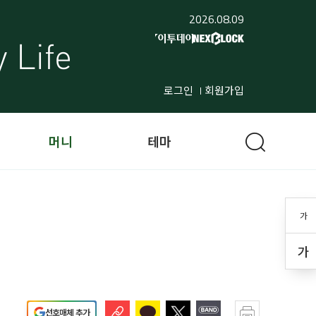
2026.08.09
로그인
회원가입
머니
테마
가
가
선호매체 추가