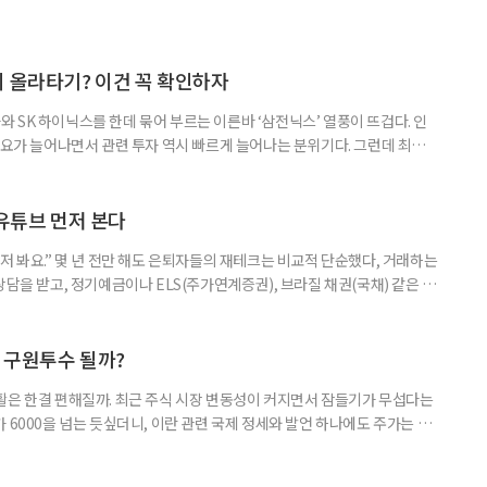
지 올라타기? 이건 꼭 확인하자
 SK 하이닉스를 한데 묶어 부르는 이른바 ‘삼전닉스’ 열풍이 뜨겁다. 인
수요가 늘어나면서 관련 투자 역시 빠르게 늘어나는 분위기다. 그런데 최근
초자산으로 한 ‘단일종목 레버리지’ 상품이 등장하면서 투자 위험에 대한 우
숙하지만, 우리가 알던 일반적인 주식과는 성격이 전혀 다른 상품이다. 시니어
험 요소를 짚어본다. 수익도 2배, 손실도 2배… 레버리지의 두 얼
 유튜브 먼저 본다
저 봐요.” 몇 년 전만 해도 은퇴자들의 재테크는 비교적 단순했다, 거래하는
상담을 받고, 정기예금이나 ELS(주가연계증권), 브라질 채권(국채) 같은 고
투자 정보 역시 은행 영업점에서 얻는 경우가 많았다. 직원이 추천하는 상품
고, 증권사보다는 은행을 더 편안하게 느끼기도 했다. 은행 창구 대신 유튜
 씨는 최근 IRP(개인형퇴직연금) 계좌를 직접 손보기 시작했
후 구원투수 될까?
활은 한결 편해질까. 최근 주식 시장 변동성이 커지면서 잠들기가 무섭다는
 6000을 넘는 듯싶더니, 이란 관련 국제 정세와 발언 하나에도 주가는 오
 직접 투자로 수익을 내려던 이들은 오히려 불안감이 커졌다. 이처럼 변동
 민감하면서 일정한 현금흐름을 기대할 수 있는 상품에 관심이 쏠린다. 그중