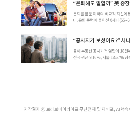
에서도 월배당 커버드콜 ETF는 은
“은퇴해도 일할까” 美 중장
은퇴를 앞둔 미국의 비교적 자산이
다. 은퇴 문턱에 들어선 X세대(55
더 컸고, 연금이 없는 데 따른 박탈
비가 더는 “얼마를 모았느냐”에만 
고 있다는 뜻으로 읽힌다. 지난 1
“공시지가 보셨어요?” 시
올해 부동산 공시가격 열람이 18일
전국 평균 9.16%, 서울 18.67
분이 반영되면서 일부 지역에서는 상
아닌 ‘안’ 단계다. 열람과 의견 제
다. 재산세와 종합부동산세, 건강보험
저작권자 ⓒ 브라보마이라이프 무단전재 및 재배포, AI학습