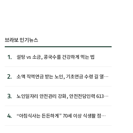
브라보 인기뉴스
1.
설탕 vs 소금, 콩국수를 건강하게 먹는 법
2.
소액 직역연금 받는 노인, 기초연금 수령 길 열린
다
3.
노인일자리 안전관리 강화, 안전전담인력 613명
첫 배치
4.
“아침식사는 든든하게” 70세 이상 식생활 점수
가장 높아