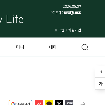
2026.08.07
로그인
회원가입
머니
테마
가
가
선호매체 추가