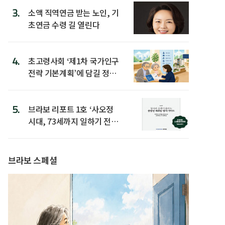
3.
소액 직역연금 받는 노인, 기
초연금 수령 길 열린다
4.
초고령사회 ‘제1차 국가인구
전략 기본계획’에 담길 정책
은
5.
브라보 리포트 1호 ‘사오정
시대, 73세까지 일하기 전략’
발간
브라보 스페셜