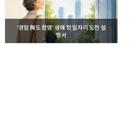
‘경험 無도 환영’ 생애 첫 일자리 도전 설
명서