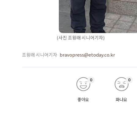
(사진 조왕래 시니어기자)
조왕래 시니어기자
bravopress@etoday.co.kr
0
0
좋아요
화나요