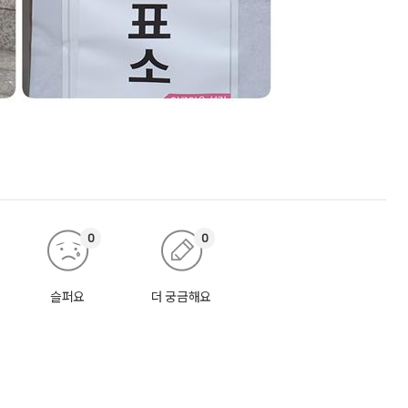
0
0
슬퍼요
더 궁금해요