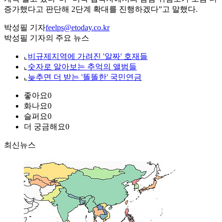
증가했다고 판단해 2단계 확대를 진행하겠다”고 말했다.
박성필 기자
feelps@etoday.co.kr
박성필 기자의 주요 뉴스
⌞
비규제지역에 가려진 '알짜' 호재들
⌞
숫자로 알아보는 추억의 앨범들
⌞
늦추면 더 받는 '똘똘한' 국민연금
좋아요
0
화나요
0
슬퍼요
0
더 궁금해요
0
최신뉴스