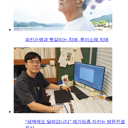
파킨슨병과 헷갈리는 치매, 루이소체 치매
“새벽에도 달려갑니다” 재가임종 지키는 방문진료
의사