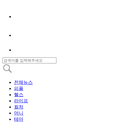
전체뉴스
피플
헬스
라이프
컬처
머니
테마