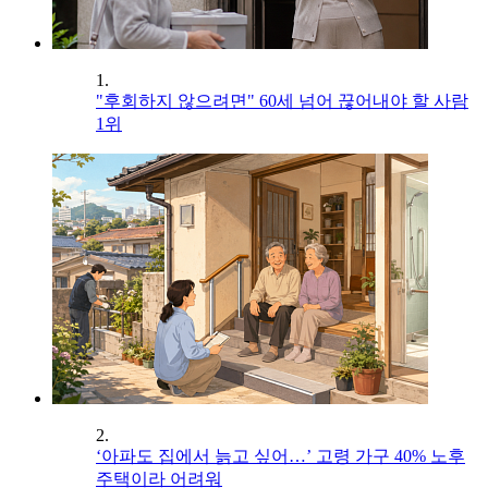
1.
"후회하지 않으려면" 60세 넘어 끊어내야 할 사람
1위
2.
‘아파도 집에서 늙고 싶어…’ 고령 가구 40% 노후
주택이라 어려워