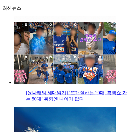
최신뉴스
[윤나래의 세대읽기] ‘뜨개질하는 20대, 흠뻑쇼 가
는 50대’ 취향엔 나이가 없다