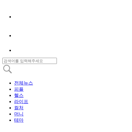
전체뉴스
피플
헬스
라이프
컬처
머니
테마