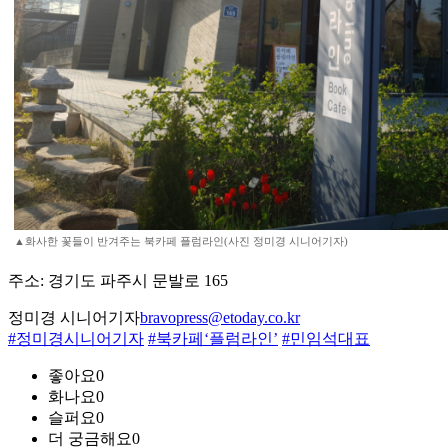
▲화사한 꽃들이 반겨주는 북카페 플럼라인(사진 정미경 시니어기자)
주소: 경기도 파주시 문발로 165
정미경 시니어기자
bravopress@etoday.co.kr
#정미경시니어기자
#북카페‘플럼라인’
#민임석대표
좋아요
0
화나요
0
슬퍼요
0
더 궁금해요
0