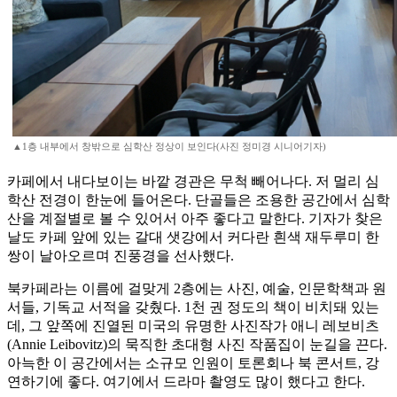
▲1층 내부에서 창밖으로 심학산 정상이 보인다(사진 정미경 시니어기자)
카페에서 내다보이는 바깥 경관은 무척 빼어나다. 저 멀리 심
학산 전경이 한눈에 들어온다. 단골들은 조용한 공간에서 심학
산을 계절별로 볼 수 있어서 아주 좋다고 말한다. 기자가 찾은
날도 카페 앞에 있는 갈대 샛강에서 커다란 흰색 재두루미 한
쌍이 날아오르며 진풍경을 선사했다.
북카페라는 이름에 걸맞게 2층에는 사진, 예술, 인문학책과 원
서들, 기독교 서적을 갖췄다. 1천 권 정도의 책이 비치돼 있는
데, 그 앞쪽에 진열된 미국의 유명한 사진작가 애니 레보비츠
(Annie Leibovitz)의 묵직한 초대형 사진 작품집이 눈길을 끈다.
아늑한 이 공간에서는 소규모 인원이 토론회나 북 콘서트, 강
연하기에 좋다. 여기에서 드라마 촬영도 많이 했다고 한다.