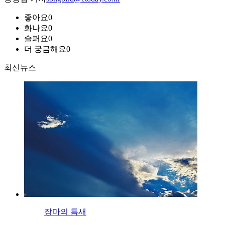
좋아요
0
화나요
0
슬퍼요
0
더 궁금해요
0
최신뉴스
장마의 틈새