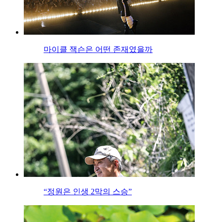
마이클 잭슨은 어떤 존재였을까
“정원은 인생 2막의 스승”