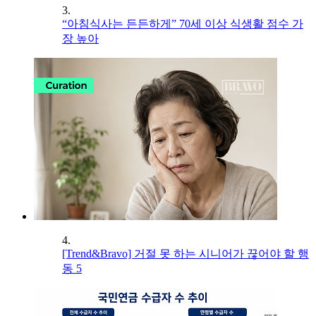
3.
“아침식사는 든든하게” 70세 이상 식생활 점수 가
장 높아
4.
[Trend&Bravo] 거절 못 하는 시니어가 끊어야 할 행
동 5