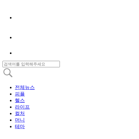
전체뉴스
피플
헬스
라이프
컬처
머니
테마