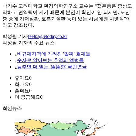
박기수 고려대학교 환경의학연구소 교수는 “젊은층은 증상도
약하고 면역력이 세기 때문에 본인이 확인이 안 되지만, 노년
층 중에 기저질환, 호흡기질환 등이 있는 사람에겐 치명적”이
라고 강조했다.
박성필 기자
feelps@etoday.co.kr
박성필 기자의 주요 뉴스
⌞
비규제지역에 가려진 '알짜' 호재들
⌞
숫자로 알아보는 추억의 앨범들
⌞
늦추면 더 받는 '똘똘한' 국민연금
좋아요
0
화나요
0
슬퍼요
0
더 궁금해요
0
최신뉴스