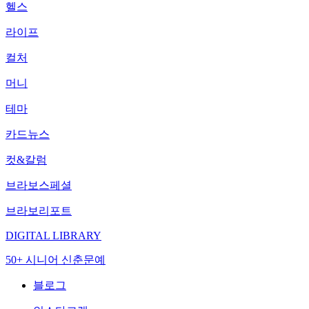
헬스
라이프
컬처
머니
테마
카드뉴스
컷&칼럼
브라보스페셜
브라보리포트
DIGITAL LIBRARY
50+ 시니어 신춘문예
블로그