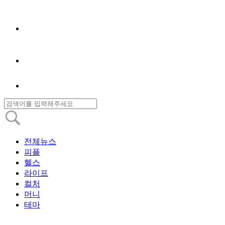
전체뉴스
피플
헬스
라이프
컬처
머니
테마