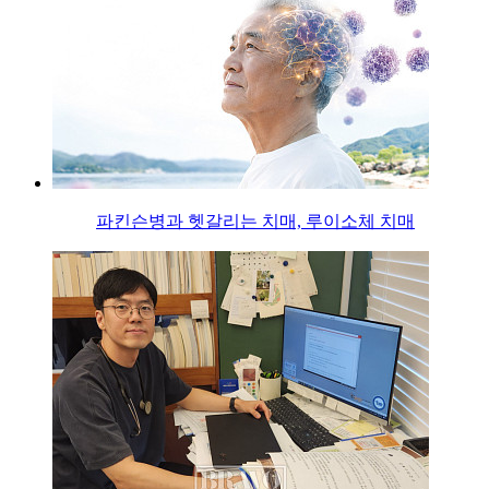
파킨슨병과 헷갈리는 치매, 루이소체 치매