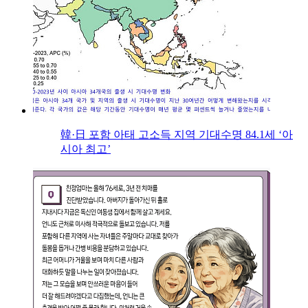
韓·日 포함 아태 고소득 지역 기대수명 84.1세 ‘아
시아 최고’