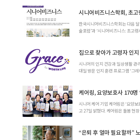
시니어비즈니스학회, 초고
한국시니어비즈니스학회는 다음 달 12
술포럼’과 ‘시니어비즈니스: 초고령
사회가 가져올 사회·경제적 변화에 
협력 기반을 넓히기 위해 마련됐다.
계하다’를 주제로 기조강연을 한다. 
집으로 찾아가 고령자 인지·
시니어의 인지 건강과 일상생활 관리
대일 방문 인지 훈련 프로그램 ‘그레
1~2회 이용자의 집을 방문해 인지
해 고령자의 외로움을 덜고, 식사와 
사용하는 자체 개발 워크북이 활용된다
케어링, 요양보호사 170명
시니어 케어 기업 케어링은 ‘요양보호
고 27일 밝혔다. 케어링은 돌봄 
기 위해 매년 명예 요양보호사를 선
동안 돌본 사례 등을 기준으로 각 
점에서 선정된 요양보호사들에게 위
“은퇴 후 얼마 필요할까” 
지식