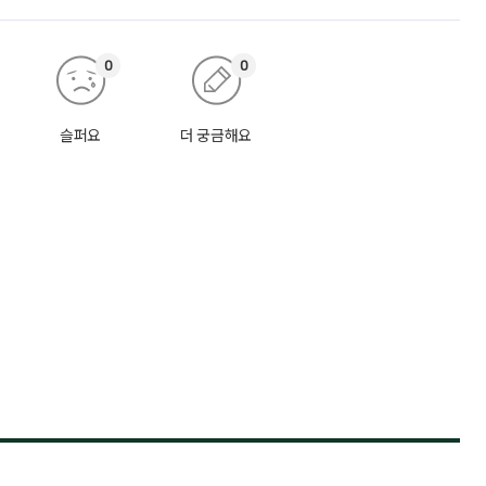
0
0
슬퍼요
더 궁금해요