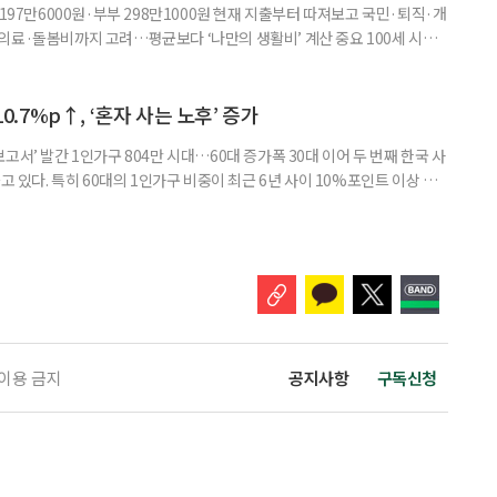
 197만6000원·부부 298만1000원 현재 지출부터 따져보고 국민·퇴직·개
의료·돌봄비까지 고려…평균보다 ‘나만의 생활비’ 계산 중요 100세 시대
 큰 고민 중 하나는 ‘노후에 한 달에 얼마가 필요할까’다. 막연히 일정한 금
은퇴 후 필요한 생활비와 받을 수 있는 연금을 먼저 계산해 보는 것이 노후
. 조고은 하나금융연구소 하나더넥스트연구센터 수석연구원은 은퇴
10.7%p↑, ‘혼자 사는 노후’ 증가
고서’ 발간 1인가구 804만 시대…60대 증가폭 30대 이어 두 번째 한국 사
고 있다. 특히 60대의 1인가구 비중이 최근 6년 사이 10%포인트 이상 상
, 경제적 안정 등을 1인가구 관점에서 바라봐야 할 필요성이 커지고 있다.
 ‘2026 한국 1인가구 보고서’에 따르면 2024년 기준 한국 1인가구는
.1%를 차지했다. 1인가구 증가세는 특히 60
 이용 금지
공지사항
구독신청