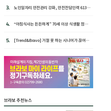
3.
노인일자리 안전관리 강화, 안전전담인력 613명
첫 배치
4.
“아침식사는 든든하게” 70세 이상 식생활 점수
가장 높아
5.
[Trend&Bravo] 거절 못 하는 시니어가 끊어야
할 행동 5
브라보 추천뉴스