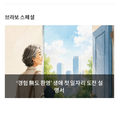
브라보 스페셜
‘경험 無도 환영’ 생애 첫 일자리 도전 설
명서