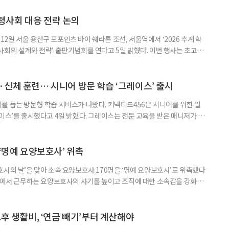
령사회 대응 전략 논의
일 서울 용산구 포포인츠 바이 쉐라톤 조선, 서울역에서 ‘2026 추계 학
사회의 설계와 전략’ 출판기념회를 연다고 5일 밝혔다. 이번 행사는 초고령
대응하기 위한 정책과 산업 전략을 논의하고, 학계와 산업계, 정책 현장의
 학술포럼에서는 김형수 호서대 교수가 ‘시니어비즈니스, 초고령사회를 설
이어 공동저자들이 돌봄과 금융, 헬스케어, 여가, 식품, 디지털 기술 등
신체 훈련… 시니어 방문 학습 ‘그레이스’ 출시
를 돕는 방문형 학습 서비스가 나왔다. 커넥티드456은 시니어를 위한 일
이스’를 출시했다고 4일 밝혔다. 그레이스는 전문 교육을 받은 매니저가 주
 훈련과 신체 활동을 진행하는 서비스다. 정기적인 대화와 정서적 교류를 통
약 복용 여부 등 일상생활 상태도 함께 살핀다. 인지 훈련에는 종이와 펜을
. 문제는 기억력과 주의집중력, 언어능력, 시공간 능력, 계산 능
 ‘명예 요양보호사’ 위촉
사의 날’을 맞아 소속 요양보호사 170명을 ‘명예 요양보호사’로 위촉했다
현장에서 근무하는 요양보호사의 사기를 높이고 조직에 대한 소속감을 강화하
정하고 있다. 돌봄 난도가 높은 어르신을 담당하거나 한 명의 어르신을 오랫
지역본부장의 추천을 받아 선정한다. 올해는 광주와 부산을 비롯한 전국 직영
촉장과 감사 편지를 전달했다. 우수 요양보호사들이 현장에서 쌓은 돌봄
노후 생활비, ‘연금 빼기’부터 계산해야