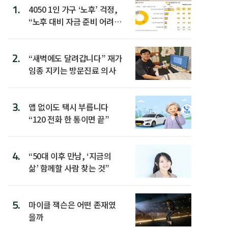
1.
4050 1인 가구 ‘노후’ 걱정,
“노후 대비 자금 준비 어려
워”
2.
“새벽에도 달려갑니다” 재가
임종 지키는 방문진료 의사
3.
앱 없이도 택시 부릅니다
“120 전화 한 통이면 끝”
4.
“50대 이후 만남, ‘지금의
삶’ 함께할 사람 찾는 것”
5.
마이클 잭슨은 어떤 존재였
을까