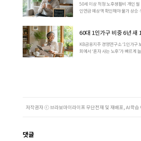
50세 이상 적정 노후생활비 개인 월
인연금 예상액 확인해야 물가 상승·
를 맞아 은퇴를 앞둔 중장년층의 가장
액을 노후자금으로 마련하는 것보다 
준비의 출발점이라는 조언이 나온다
60대 1인가구 비중 6년 새 
KB금융지주 경영연구소 ‘1인가구 보
회에서 ‘혼자 사는 노후’가 빠르게 늘
승하면서 고령층의 주거와 돌봄, 건강
KB금융지주 경영연구소가 최근 발표한
804만5000가구로 전체 가구의 36
저작권자 ⓒ 브라보마이라이프 무단전재 및 재배포, AI학습
댓글