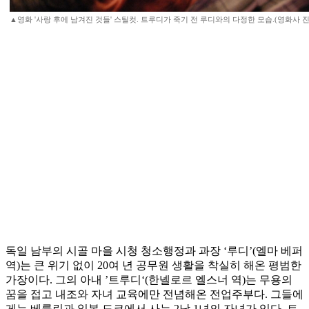
▲영화 '사랑 후에 남겨진 것들' 스틸컷. 트루디가 죽기 전 루디와의 다정한 모습.(영화사 진
독일 남부의 시골 마을 시청 청소행정과 과장 ‘루디’(엘마 베퍼
역)는 큰 위기 없이 20여 년 공무원 생활을 착실히 해온 평범한
가장이다. 그의 아내 ’트루디‘(한넬로르 엘스너 역)는 무용의
꿈을 접고 내조와 자녀 교육에만 전념해온 전업주부다. 그들에
게는 베를린과 일본 도쿄에서 사는 2남 1녀의 자녀가 있다. 트