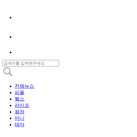
전체뉴스
피플
헬스
라이프
컬처
머니
테마