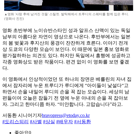
▲영화 '사랑 후에 남겨진 것들' 스틸컷. 발틱해에서 트루디의 스웨터를 함께 입은 루디.
(영화사 진진)
영화 초반부에 노이슈반스타인 성과 알프스 산맥이 있는 독일
남부의 아름다운 자연이 영상으로 나온다. 후반부에서는 일본
의 봄 벚꽃과 후지산의 풍경이 잔잔하게 흐른다. 이야기 전개
상 도쿄의 다양한 모습이 보인다. 이 때문에 일본 홍보 영화로
평가절하하는 의견도 있다. 하지만 독일에서 흥행에 성공하고
각종 영화상도 받은 작품이다. 편견 없이 이 영화를 보면 좋겠
다.
이 영화에서 인상적이었던 또 하나의 장면은 베를린의 자녀 집
에서 잠자리에 누운 트루디가 루디에게 “아이들이 낯설다“고
하면서 손을 내밀어 루디의 손을 꼭 잡는 모습이다. 세상의 남
편들이여 오늘은 잠들기 전 옆에 누운 아내의 손을 꼭 잡아보
자. 그리고 한마디쯤 하자. “미안합니다. 고맙습니다”라고.
서동환 시니어기자
bravopress@etoday.co.kr
#도리스되리
#사별
#상실
#배우자
#서동환
좋아요
0