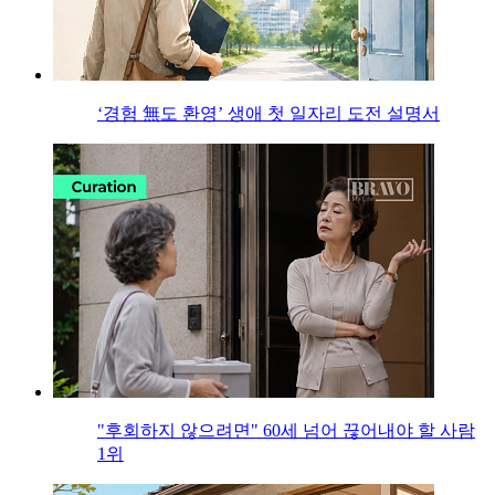
‘경험 無도 환영’ 생애 첫 일자리 도전 설명서
"후회하지 않으려면" 60세 넘어 끊어내야 할 사람
1위