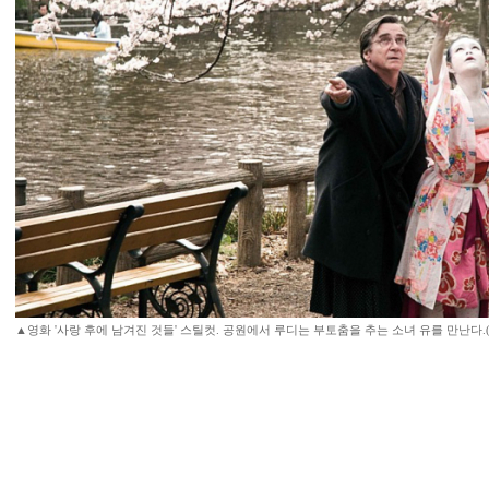
▲영화 '사랑 후에 남겨진 것들' 스틸컷. 공원에서 루디는 부토춤을 추는 소녀 유를 만난다.