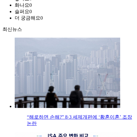
화나요
0
슬퍼요
0
더 궁금해요
0
최신뉴스
“해로하면 손해?” 8·3 세제개편에 ‘황혼이혼’ 조장
논란