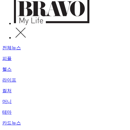
전체뉴스
피플
헬스
라이프
컬처
머니
테마
카드뉴스