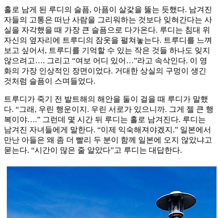
홀로 남게 된 루디의 슬픔, 아픔이 살갗을 뚫는 듯했다. 남겨진
자들의 고통은 떠난 사람을 그리워하는 것보다 잊혀간다는 사
실을 자각했을 때 가장 큰 슬픔으로 다가온다. 루디는 침대 위
자신의 옆자리에 트루디의 잠옷을 펼쳐놓는다. 트루디를 느껴
보고 싶어서, 트루디를 기억할 수 있는 작은 것들 하나도 잊지
않으려고…. 그리고 “여보 어디 있어…”라고 속삭인다. 이 영
화의 가장 인상적인 장면이었다. 거대한 상실의 구멍이 생긴
것처럼 슬픔이 스며들었다.
트루디가 죽기 전 발트해의 해안을 둘이 걸을 때 루디가 말했
다. “그래, 우린 행운이지. 우린 서로가 있으니까. 그게 젤 큰 행
복이야….” 그런데 몇 시간 뒤 루디는 홀로 남겨진다. 루디는
남겨진 자녀들에게 말한다. “이제 익숙해져야겠지.” 일본에서
만난 아들은 왜 좀 더 빨리 두 분이 함께 일본에 오지 않았냐고
묻는다. “시간이 많은 줄 알았다”고 루디는 대답한다.