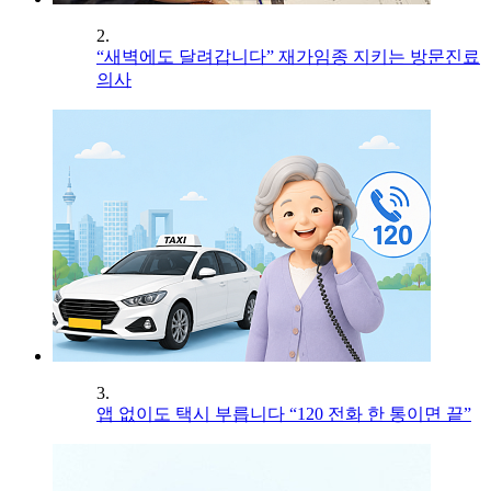
2.
“새벽에도 달려갑니다” 재가임종 지키는 방문진료
의사
3.
앱 없이도 택시 부릅니다 “120 전화 한 통이면 끝”