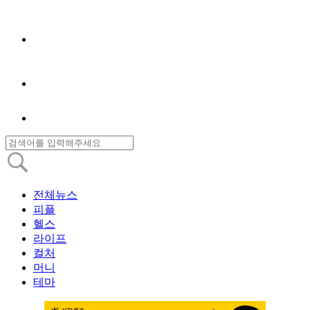
전체뉴스
피플
헬스
라이프
컬처
머니
테마