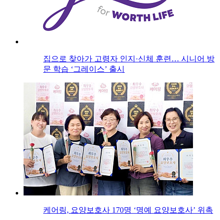
집으로 찾아가 고령자 인지·신체 훈련… 시니어 방
문 학습 ‘그레이스’ 출시
케어링, 요양보호사 170명 ‘명예 요양보호사’ 위촉