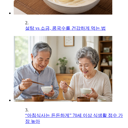
2.
설탕 vs 소금, 콩국수를 건강하게 먹는 법
3.
“아침식사는 든든하게” 70세 이상 식생활 점수 가
장 높아