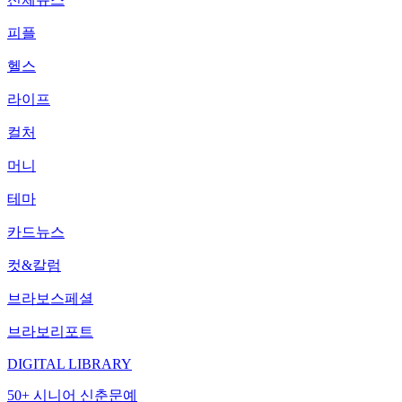
피플
헬스
라이프
컬처
머니
테마
카드뉴스
컷&칼럼
브라보스페셜
브라보리포트
DIGITAL LIBRARY
50+ 시니어 신춘문예