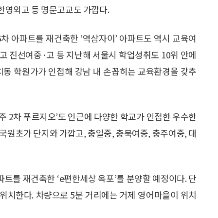
 한영외고 등 명문고교도 가깝다.
6차 아파트를 재건축한 ‘역삼자이’ 아파트도 역시 교육여
고 진선여중·고 등 지난해 서울시 학업성취도 10위 안에
 대치동 학원가가 인접해 강남 내 손꼽히는 교육환경을 갖추
충주 2차 푸르지오’도 인근에 다양한 학교가 인접한 우수한
국원초가 단지와 가깝고, 충일중, 충북여중, 충주여중, 대
파트를 재건축한 ‘e편한세상 옥포’를 분양할 예정이다. 단
위치한다. 차량으로 5분 거리에는 거제 영어마을이 위치