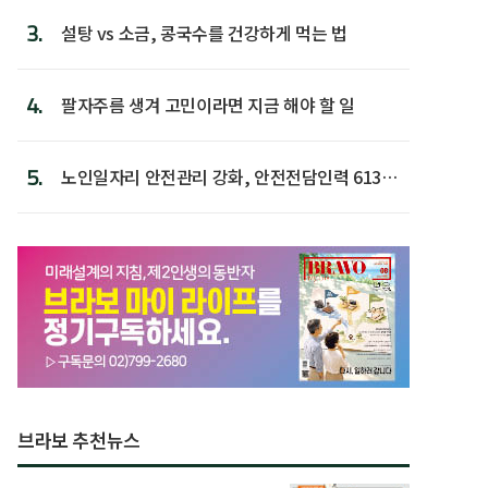
3.
설탕 vs 소금, 콩국수를 건강하게 먹는 법
4.
팔자주름 생겨 고민이라면 지금 해야 할 일
5.
노인일자리 안전관리 강화, 안전전담인력 613명
첫 배치
브라보 추천뉴스