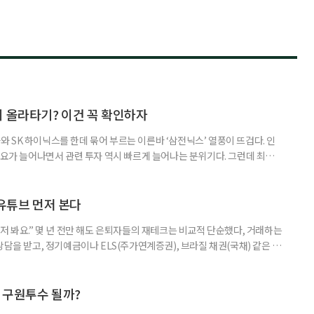
지 올라타기? 이건 꼭 확인하자
 SK 하이닉스를 한데 묶어 부르는 이른바 ‘삼전닉스’ 열풍이 뜨겁다. 인
수요가 늘어나면서 관련 투자 역시 빠르게 늘어나는 분위기다. 그런데 최근
초자산으로 한 ‘단일종목 레버리지’ 상품이 등장하면서 투자 위험에 대한 우
숙하지만, 우리가 알던 일반적인 주식과는 성격이 전혀 다른 상품이다. 시니어
험 요소를 짚어본다. 수익도 2배, 손실도 2배… 레버리지의 두 얼
 유튜브 먼저 본다
저 봐요.” 몇 년 전만 해도 은퇴자들의 재테크는 비교적 단순했다, 거래하는
상담을 받고, 정기예금이나 ELS(주가연계증권), 브라질 채권(국채) 같은 고
투자 정보 역시 은행 영업점에서 얻는 경우가 많았다. 직원이 추천하는 상품
고, 증권사보다는 은행을 더 편안하게 느끼기도 했다. 은행 창구 대신 유튜
 씨는 최근 IRP(개인형퇴직연금) 계좌를 직접 손보기 시작했
후 구원투수 될까?