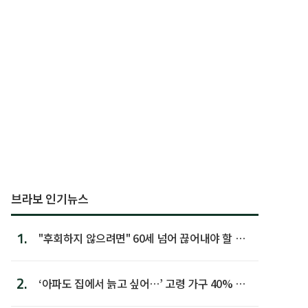
브라보 인기뉴스
1.
"후회하지 않으려면" 60세 넘어 끊어내야 할 사
람 1위
2.
‘아파도 집에서 늙고 싶어…’ 고령 가구 40% 노
후 주택이라 어...