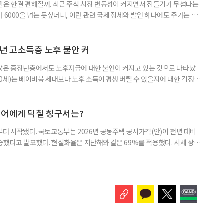
활은 한결 편해질까. 최근 주식 시장 변동성이 커지면서 잠들기가 무섭다는
 6000을 넘는 듯싶더니, 이란 관련 국제 정세와 발언 하나에도 주가는 오
 직접 투자로 수익을 내려던 이들은 오히려 불안감이 커졌다. 이처럼 변동
 민감하면서 일정한 현금흐름을 기대할 수 있는 상품에 관심이 쏠린다. 그중
퇴자와 은퇴를 앞둔 이들에게 ‘매달 들어오는 돈’이라는 점에서 다시 주목
년 고소득층 노후 불안 커
 많은 중장년층에서도 노후자금에 대한 불안이 커지고 있는 것으로 나타났
~60세)는 베이비붐 세대보다 노후 소득이 평생 버틸 수 있을지에 대한 걱정이
감과 은퇴 후 재취업 가능성에 대한 우려도 더 크게 나타났다. 이들의 은퇴 준
머물지 않고, 그 자산을 어떻게 평생 소득으로 바꿀 것인가의 문제로 옮겨가
일 미국의 은퇴보장 전문 보험·금융회사 글로벌애틀랜틱이 발표한 ‘
니어에게 닥칠 청구서는?
부터 시작됐다. 국토교통부는 2026년 공동주택 공시가격(안)이 전년 대비
% 상승했다고 발표했다. 현실화율은 지난해와 같은 69%를 적용했다. 시세 상승
승폭이 더 크게 나타났다는 보도도 이어지고 있다. 다만 지금은 ‘확정’이
출을 통해 가격을 다툴 수 있는 기간이다. 공시가격은 단순한 참고 지표가 아니
료, 기초연금 등 60여 개 제도에 활용되는 기준이다.