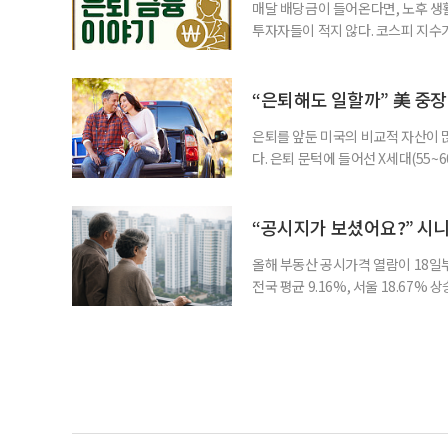
매달 배당금이 들어온다면, 노후 생
투자자들이 적지 않다. 코스피 지수가
르락내리락 롤러코스터를 타고 있다.
성이 이어질수록, 주가 움직임에 덜
에서도 월배당 커버드콜 ETF는 은
“은퇴해도 일할까” 美 중장
은퇴를 앞둔 미국의 비교적 자산이
다. 은퇴 문턱에 들어선 X세대(55
더 컸고, 연금이 없는 데 따른 박탈
비가 더는 “얼마를 모았느냐”에만 
고 있다는 뜻으로 읽힌다. 지난 1
“공시지가 보셨어요?” 시
올해 부동산 공시가격 열람이 18일
전국 평균 9.16%, 서울 18.67
분이 반영되면서 일부 지역에서는 상
아닌 ‘안’ 단계다. 열람과 의견 제
다. 재산세와 종합부동산세, 건강보험