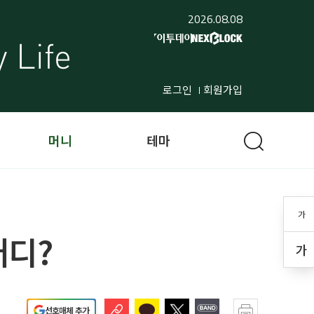
2026.08.08
로그인
회원가입
머니
테마
가
어디?
가
선호매체 추가