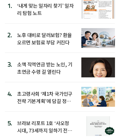
1.
‘내게 맞는 일자리 찾기’ 일자
리 탐험 노트
2.
노후 대비로 달러보험? 환율
오르면 보험료 부담 커진다
3.
소액 직역연금 받는 노인, 기
초연금 수령 길 열린다
4.
초고령사회 ‘제1차 국가인구
전략 기본계획’에 담길 정책
은
5.
브라보 리포트 1호 ‘사오정
시대, 73세까지 일하기 전략’