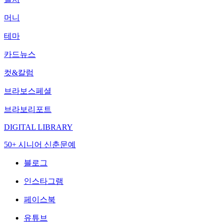
머니
테마
카드뉴스
컷&칼럼
브라보스페셜
브라보리포트
DIGITAL LIBRARY
50+ 시니어 신춘문예
블로그
인스타그램
페이스북
유튜브