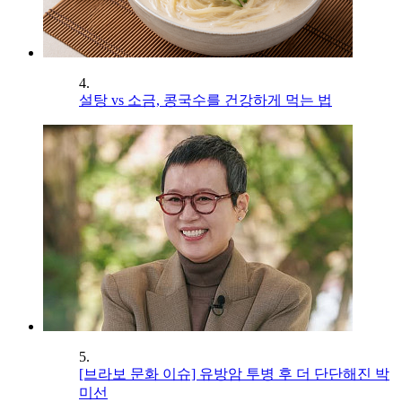
4.
설탕 vs 소금, 콩국수를 건강하게 먹는 법
5.
[브라보 문화 이슈] 유방암 투병 후 더 단단해진 박
미선