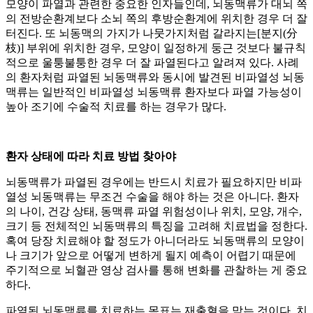
모양이 파열과 관련한 중요한 인자들인데, 뇌동맥류가 대뇌 쪽
의 전방순환계보다 소뇌 쪽의 후방순환계에 위치한 경우 더 잘
터진다. 또 뇌동맥의 가지가 나뭇가지처럼 갈라지는[분지(分
枝)] 부위에 위치한 경우, 모양이 일정하게 둥근 것보다 불규칙
적으로 울퉁불퉁한 경우 더 잘 파열된다고 알려져 있다. 사례
의 환자처럼 파열된 뇌동맥류와 동시에 발견된 비파열성 뇌동
맥류는 일반적인 비파열성 뇌동맥류 환자보다 파열 가능성이
높아 조기에 수술적 치료를 하는 경우가 많다.
환자 상태에 따라 치료 방법 찾아야
뇌동맥류가 파열된 경우에는 반드시 치료가 필요하지만 비파
열성 뇌동맥류는 무조건 수술을 해야 하는 것은 아니다. 환자
의 나이, 건강 상태, 동맥류 파열 위험성이나 위치, 모양, 개수,
크기 등 전체적인 뇌동맥류의 특징을 고려해 치료법을 정한다.
혹여 당장 치료해야 할 정도가 아니더라도 뇌동맥류의 모양이
나 크기가 앞으로 어떻게 변하게 될지 예측이 어렵기 때문에
주기적으로 뇌혈관 영상 검사를 통해 변화를 관찰하는 게 중요
하다.
파열된 뇌동맥류를 치료하는 목표는 재출혈을 막는 것이다. 치