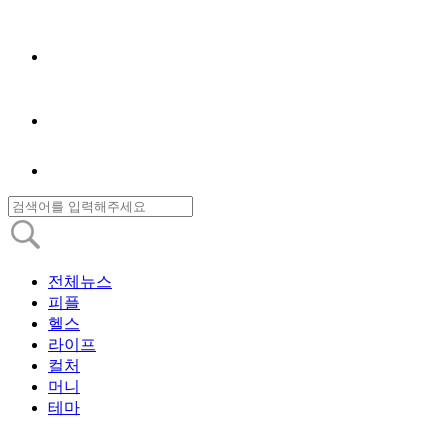
전체뉴스
피플
헬스
라이프
컬처
머니
테마