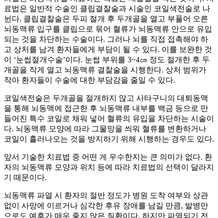
료법은 일반적 수술인 클립결찰술과 시술인 코일색전술로 나
뉜다. 클립결찰술은 두피 절개 후 두개골을 열고 부풀어 오른
뇌동맥류 입구를 클립으로 묶어 혈류가 뇌동맥류 안으로 유입
되는 것을 차단하는 수술이다. 그러나 뇌를 직접 접촉해야 하
고 상처를 남겨 환자들에게 부담이 될 수 있다. 이를 보완한 것
이 ‘눈썹절개수술’이다. 눈썹 부위를 3~4㎝ 정도 절개한 후 두
개골을 작게 열고 뇌동맥류 결찰술을 시행한다. 상처 범위가
작아 환자들이 수술에 대한 부담감을 줄일 수 있다.
코일색전술은 두개골을 절개하지 않고 사타구니의 대퇴동맥
을 통해 뇌동맥에 접근한 후 뇌동맥류 내부를 백금 등으로 만
들어진 특수 코일로 채워 넣어 혈류의 유입을 차단하는 시술이
다. 뇌동맥류 모양에 따라 그물망을 씌워 혈류를 변환하거나
코일이 흘러나오는 것을 방지하기 위해 시행하는 경우도 있다.
앞서 기술한 치료법 중 어떤 게 우수한지는 큰 의미가 없다. 환
자의 뇌동맥류 모양과 위치 등에 따라 치료법의 선택이 달라지
기 때문이다.
뇌동맥류 파열 시 환자의 절반 정도가 병원 도착 여부와 상관
없이 사망에 이르거나 심각한 후유 장애를 남길 만큼, 발병만
으로도 예후가 매우 좋지 않은 질환이다. 하지만 파열되기 전