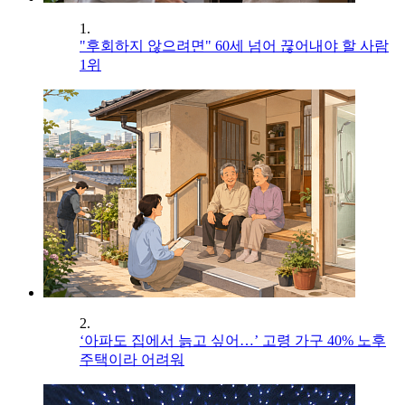
1.
"후회하지 않으려면" 60세 넘어 끊어내야 할 사람
1위
2.
‘아파도 집에서 늙고 싶어…’ 고령 가구 40% 노후
주택이라 어려워