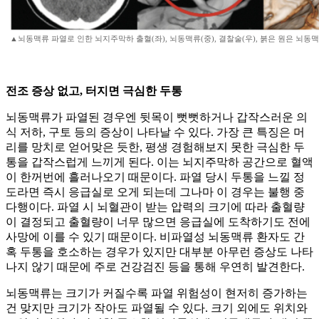
▲뇌동맥류 파열로 인한 뇌지주막하 출혈(좌), 뇌동맥류(중), 결찰술(우), 붉은 원은 뇌동
전조 증상 없고, 터지면 극심한 두통
뇌동맥류가 파열된 경우엔 뒷목이 뻣뻣하거나 갑작스러운 의
식 저하, 구토 등의 증상이 나타날 수 있다. 가장 큰 특징은 머
리를 망치로 얻어맞은 듯한, 평생 경험해보지 못한 극심한 두
통을 갑작스럽게 느끼게 된다. 이는 뇌지주막하 공간으로 혈액
이 한꺼번에 흘러나오기 때문이다. 파열 당시 두통을 느낄 정
도라면 즉시 응급실로 오게 되는데 그나마 이 경우는 불행 중
다행이다. 파열 시 뇌혈관이 받는 압력의 크기에 따라 출혈량
이 결정되고 출혈량이 너무 많으면 응급실에 도착하기도 전에
사망에 이를 수 있기 때문이다. 비파열성 뇌동맥류 환자도 간
혹 두통을 호소하는 경우가 있지만 대부분 아무런 증상도 나타
나지 않기 때문에 주로 건강검진 등을 통해 우연히 발견한다.
뇌동맥류는 크기가 커질수록 파열 위험성이 현저히 증가하는
건 맞지만 크기가 작아도 파열될 수 있다. 크기 외에도 위치와