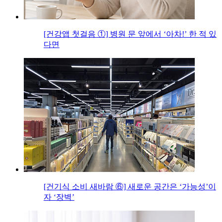
[건강앱 첫걸음 ①] 병원 문 앞에서 ‘아차!’ 한 적 있
다면
[건기식 소비 새바람 ⑥] 새로운 공간은 ‘가능성’이
자 ‘장벽’