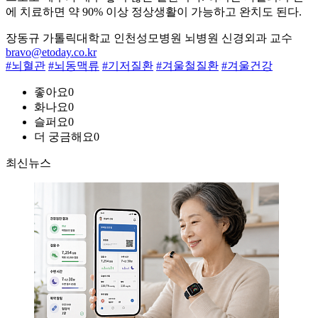
에 치료하면 약 90% 이상 정상생활이 가능하고 완치도 된다.
장동규 가톨릭대학교 인천성모병원 뇌병원 신경외과 교수
bravo@etoday.co.kr
#뇌혈관
#뇌동맥류
#기저질환
#겨울철질환
#겨울건강
좋아요
0
화나요
0
슬퍼요
0
더 궁금해요
0
최신뉴스