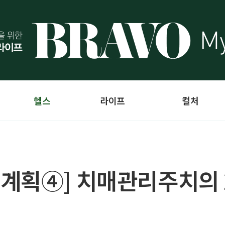
헬스
라이프
컬처
계획④] 치매관리주치의 2