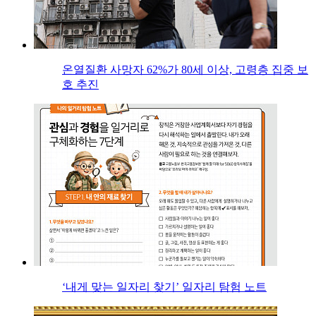
온열질환 사망자 62%가 80세 이상, 고령층 집중 보
호 추진
‘내게 맞는 일자리 찾기’ 일자리 탐험 노트