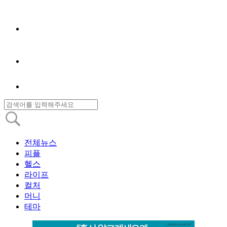
전체뉴스
피플
헬스
라이프
컬처
머니
테마