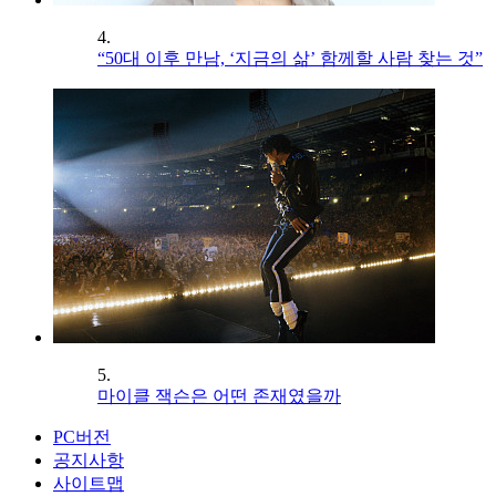
4.
“50대 이후 만남, ‘지금의 삶’ 함께할 사람 찾는 것”
5.
마이클 잭슨은 어떤 존재였을까
PC버전
공지사항
사이트맵