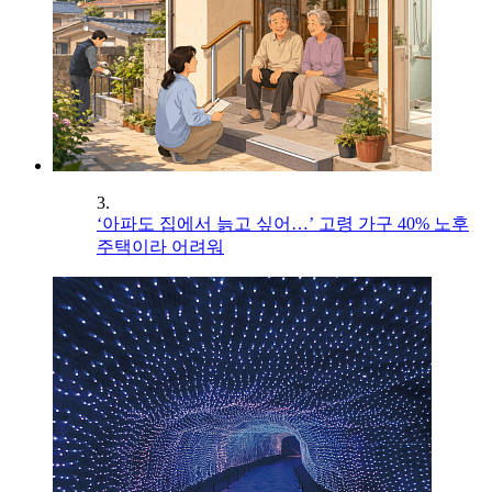
3.
‘아파도 집에서 늙고 싶어…’ 고령 가구 40% 노후
주택이라 어려워