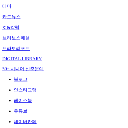
테마
카드뉴스
컷&칼럼
브라보스페셜
브라보리포트
DIGITAL LIBRARY
50+ 시니어 신춘문예
블로그
인스타그램
페이스북
유튜브
네이버카페