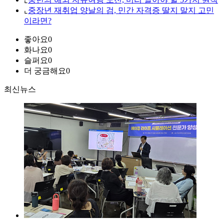
⌞
중장년 재취업 양날의 검, 민간 자격증 딸지 말지 고민
이라면?
좋아요
0
화나요
0
슬퍼요
0
더 궁금해요
0
최신뉴스