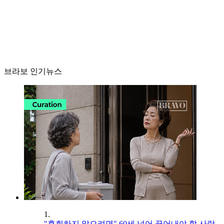
브라보 인기뉴스
1.
"후회하지 않으려면" 60세 넘어 끊어내야 할 사람