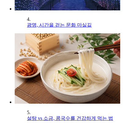
4.
광명, 시간을 걷는 문화 마실길
5.
설탕 vs 소금, 콩국수를 건강하게 먹는 법