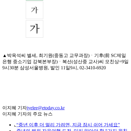
▲박옥석씨 별세, 최기원(중동고 교무과장)ㆍ기후(前 SC제일
은행 중소기업 강북본부장)ㆍ복선(성산중 교사)씨 모친상=9일
9시30분 삼성서울병원, 발인 11일9시, 02-3410-6920
이지혜 기자
jyelee@etoday.co.kr
이지혜 기자의 주요 뉴스
⌞
“중년 이후 더 멀리 가려면, 지금 잠시 쉬어 가세요”
⌞
중년의 해외 자유여행 도전, 미리 알아야 할 5가지 원칙