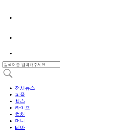
전체뉴스
피플
헬스
라이프
컬처
머니
테마