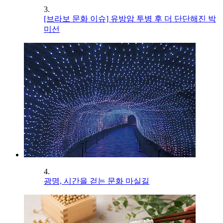
3.
[브라보 문화 이슈] 유방암 투병 후 더 단단해진 박
미선
4.
광명, 시간을 걷는 문화 마실길