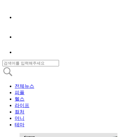
전체뉴스
피플
헬스
라이프
컬처
머니
테마