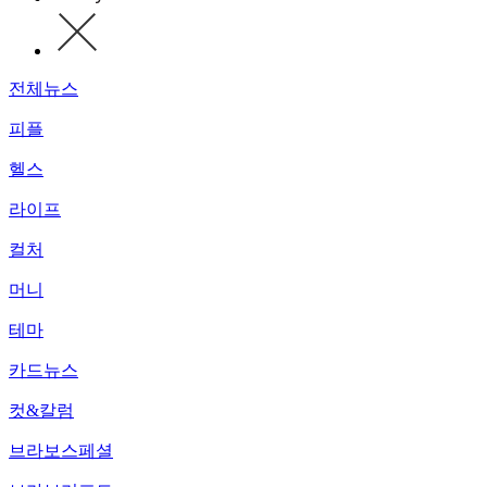
전체뉴스
피플
헬스
라이프
컬처
머니
테마
카드뉴스
컷&칼럼
브라보스페셜