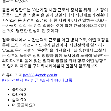
결과도 나왔다.
물론 네덜란드는 30년가량 시간 근로제 정착을 위해 노사정이
공동의 노력을 기울여 온 결과 전일제에서 시간제로의 전환이
자연스러운 환경이 조성됐다. 한 사람이 8시간 일하는 것보다
두사람이 각각 4시간씩 일하는 것이 훨씬 효율적이라고 여기
는 것이 당연한 현상이 된 것이다.
결국 국내에서 시간선택제 근로를 어떤 방식으로, 어떤 과정을
통해 도입ㆍ개선시키느냐가 관건이다. 시간선택제 일자리가
앞으로 우리 사회의 ‘득(得)’을 가져올지, ‘실(失)’에서 그칠지
는 정부의 올바른 정책 방향과 함께 노사정의 노력에 달렸다는
의미다. 우리 몸에 맞는 일자리 창출을 위해 향후 어떤 방향으
로 일자리 제도를 구체화시켜야할지 면밀히 검토해보자.
하유미 기자
jscs508@etoday.co.kr
#시간선택제
#저임금
#일자리
#10대그룹
좋아요
0
화나요
0
슬퍼요
0
더 궁금해요
0