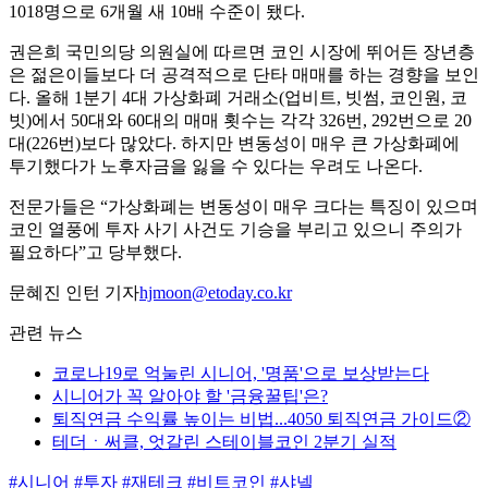
1018명으로 6개월 새 10배 수준이 됐다.
권은희 국민의당 의원실에 따르면 코인 시장에 뛰어든 장년층
은 젊은이들보다 더 공격적으로 단타 매매를 하는 경향을 보인
다. 올해 1분기 4대 가상화폐 거래소(업비트, 빗썸, 코인원, 코
빗)에서 50대와 60대의 매매 횟수는 각각 326번, 292번으로 20
대(226번)보다 많았다. 하지만 변동성이 매우 큰 가상화폐에
투기했다가 노후자금을 잃을 수 있다는 우려도 나온다.
전문가들은 “가상화폐는 변동성이 매우 크다는 특징이 있으며
코인 열풍에 투자 사기 사건도 기승을 부리고 있으니 주의가
필요하다”고 당부했다.
문혜진 인턴 기자
hjmoon@etoday.co.kr
관련 뉴스
코로나19로 억눌린 시니어, '명품'으로 보상받는다
시니어가 꼭 알아야 할 '금융꿀팁'은?
퇴직연금 수익률 높이는 비법...4050 퇴직연금 가이드②
테더ㆍ써클, 엇갈린 스테이블코인 2분기 실적
#시니어
#투자
#재테크
#비트코인
#샤넬