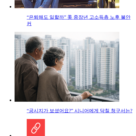
“은퇴해도 일할까” 美 중장년 고소득층 노후 불안
커
“공시지가 보셨어요?” 시니어에게 닥칠 청구서는?