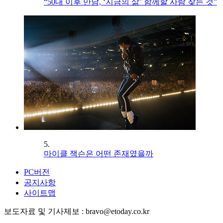
“50대 이후 만남, ‘지금의 삶’ 함께할 사람 찾는 것”
5.
마이클 잭슨은 어떤 존재였을까
PC버전
공지사항
사이트맵
보도자료 및 기사제보 : bravo@etoday.co.kr