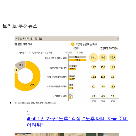
브라보 추천뉴스
1.
4050 1인 가구 ‘노후’ 걱정, “노후 대비 자금 준비
어려워”