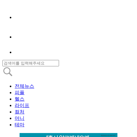
전체뉴스
피플
헬스
라이프
컬처
머니
테마