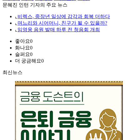
문혜진 인턴 기자의 주요 뉴스
⌞
비렉스, 중장년 일상에 감각과 회복 더하다
⌞
며느리와 시어머니, 친구가 될 수 있을까?
⌞
임영웅 음원 발매 하루 전 청음회 개최
좋아요
0
화나요
0
슬퍼요
0
더 궁금해요
0
최신뉴스