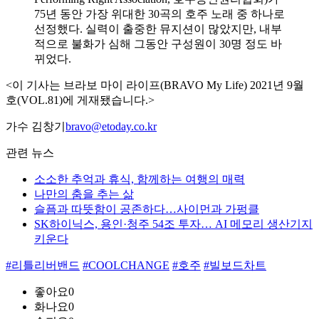
75년 동안 가장 위대한 30곡의 호주 노래 중 하나로
선정했다. 실력이 출중한 뮤지션이 많았지만, 내부
적으로 불화가 심해 그동안 구성원이 30명 정도 바
뀌었다.
<이 기사는 브라보 마이 라이프(BRAVO My Life) 2021년 9월
호(VOL.81)에 게재됐습니다.>
가수 김창기
bravo@etoday.co.kr
관련 뉴스
소소한 추억과 휴식, 함께하는 여행의 매력
나만의 춤을 추는 삶
슬픔과 따뜻함이 공존하다…사이먼과 가펑클
SK하이닉스, 용인·청주 54조 투자… AI 메모리 생산기지
키운다
#리틀리버밴드
#COOLCHANGE
#호주
#빌보드차트
좋아요
0
화나요
0