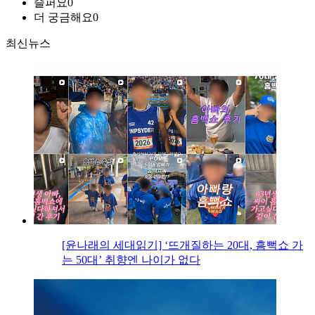
슬퍼요
0
더 궁금해요
0
최신뉴스
[윤나래의 세대읽기] ‘뜨개질하는 20대, 흠뻑쇼 가
는 50대’ 취향엔 나이가 없다