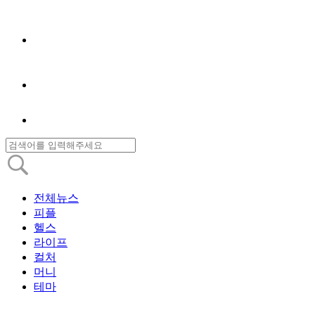
전체뉴스
피플
헬스
라이프
컬처
머니
테마