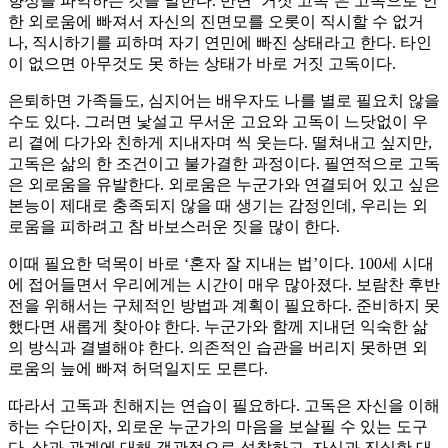
향성을 파악하는 것을 말한다. 반면 ‘거짓 고독’은 고독으로 인
한 외로움에 빠져서 자신의 진면모를 오롯이 직시할 수 없거
나, 직시하기를 피하며 자기 연민에 빠진 상태라고 한다. 타인
이 없으면 아무것도 못 하는 상태가 바로 거짓 고독이다.
은퇴하면 가족들도, 심지어는 배우자도 나를 별로 필요치 않을
수도 있다. 그러면 낯설고 무서운 고요와 고독이 느닷없이 우
리 곁에 다가와 친하게 지내자며 씩 웃는다. 떨쳐내고 싶지만,
고독은 삶의 한 조건이고 불가결한 과정이다. 필연적으로 고독
은 외로움을 유발한다. 외로움은 누군가와 연결되어 있고 싶은
본능이 제대로 충족되지 않을 때 생기는 감정인데, 우리는 외
로움을 피하려고 참 바보스러운 짓을 많이 한다.
이때 필요한 덕목이 바로 ‘혼자 잘 지내는 법’이다. 100세 시대
에 접어들면서 우리에게는 시간이 매우 많아졌다. 보람찬 후반
전을 위해서는 구체적인 방법과 계획이 필요하다. 준비하지 못
했다면 새롭게 찾아야 한다. 누군가와 함께 지내던 익숙한 삶
의 방식과 결별해야 한다. 의존적인 습관을 버리지 못하면 외
로움의 늪에 빠져 허덕일지도 모른다.
따라서 고독과 친해지는 연습이 필요하다. 고독은 자신을 이해
하는 수단이자, 외로운 누군가의 마음을 보살필 수 있는 도구
다. 삶과 관계에 대해 객관적으로 성찰하고, 자신과 진실한 대