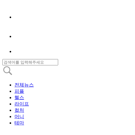
전체뉴스
피플
헬스
라이프
컬처
머니
테마