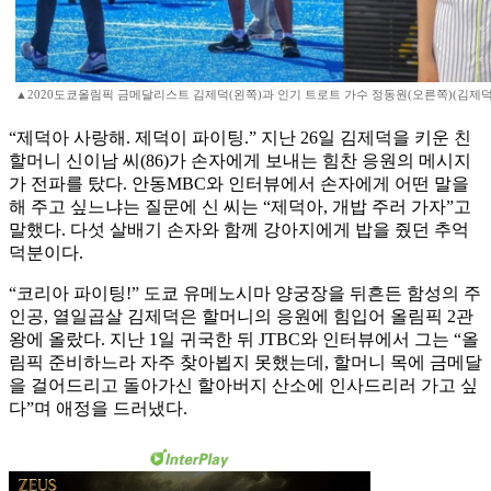
▲2020도쿄올림픽 금메달리스트 김제덕(왼쪽)과 인기 트로트 가수 정동원(오른쪽)(김제
“제덕아 사랑해. 제덕이 파이팅.” 지난 26일 김제덕을 키운 친
할머니 신이남 씨(86)가 손자에게 보내는 힘찬 응원의 메시지
가 전파를 탔다. 안동MBC와 인터뷰에서 손자에게 어떤 말을
해 주고 싶느냐는 질문에 신 씨는 “제덕아, 개밥 주러 가자”고
말했다. 다섯 살배기 손자와 함께 강아지에게 밥을 줬던 추억
덕분이다.
“코리아 파이팅!” 도쿄 유메노시마 양궁장을 뒤흔든 함성의 주
인공, 열일곱살 김제덕은 할머니의 응원에 힘입어 올림픽 2관
왕에 올랐다. 지난 1일 귀국한 뒤 JTBC와 인터뷰에서 그는 “올
림픽 준비하느라 자주 찾아뵙지 못했는데, 할머니 목에 금메달
을 걸어드리고 돌아가신 할아버지 산소에 인사드리러 가고 싶
다”며 애정을 드러냈다.