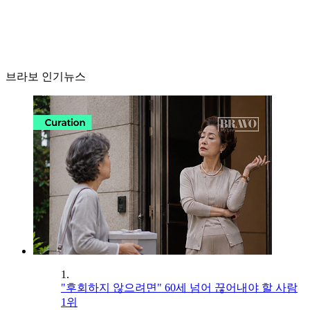
브라보 인기뉴스
1.
"후회하지 않으려면" 60세 넘어 끊어내야 할 사람
1위