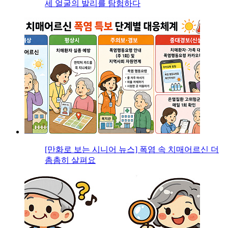
세 얼굴의 발리를 탐험하다
[만화로 보는 시니어 뉴스] 폭염 속 치매어르신 더
촘촘히 살펴요