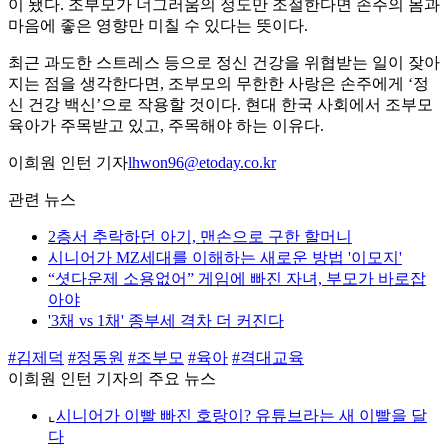
이 됐다. 조부모가 너그러움의 정도만 조절한다면 손주의 몸과
마음에 좋은 영향만 미칠 수 있다는 뜻이다.
최근 과도한 스트레스 등으로 정신 건강을 위협받는 일이 잦아
지는 점을 생각한다면, 조부모의 무한한 사랑은 손주에게 ‘정
신 건강 백신’으로 작용할 것이다. 현대 한국 사회에서 조부모
육아가 주목받고 있고, 주목해야 하는 이유다.
이희원 인턴 기자
lhwon96@etoday.co.kr
관련 뉴스
2층서 추락하던 아기, 맨손으로 구한 할머니
시니어가 MZ세대를 이해하는 새로운 방법 '이모지'
“셧다운제 소용없어” 게임에 빠진 자녀, 부모가 바로잡
아야
'3채 vs 1채' 종부세 격차 더 커진다
#김제덕
#정동원
#조부모
#육아
#격대교육
이희원 인턴 기자의 주요 뉴스
⌞
시니어가 이빨 빠진 호랑이? 유튜브라는 새 이빨을 달
다