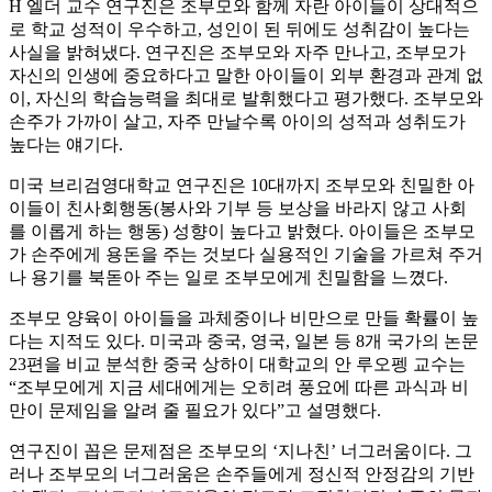
H 엘더 교수 연구진은 조부모와 함께 자란 아이들이 상대적으
로 학교 성적이 우수하고, 성인이 된 뒤에도 성취감이 높다는
사실을 밝혀냈다. 연구진은 조부모와 자주 만나고, 조부모가
자신의 인생에 중요하다고 말한 아이들이 외부 환경과 관계 없
이, 자신의 학습능력을 최대로 발휘했다고 평가했다. 조부모와
손주가 가까이 살고, 자주 만날수록 아이의 성적과 성취도가
높다는 얘기다.
미국 브리검영대학교 연구진은 10대까지 조부모와 친밀한 아
이들이 친사회행동(봉사와 기부 등 보상을 바라지 않고 사회
를 이롭게 하는 행동) 성향이 높다고 밝혔다. 아이들은 조부모
가 손주에게 용돈을 주는 것보다 실용적인 기술을 가르쳐 주거
나 용기를 북돋아 주는 일로 조부모에게 친밀함을 느꼈다.
조부모 양육이 아이들을 과체중이나 비만으로 만들 확률이 높
다는 지적도 있다. 미국과 중국, 영국, 일본 등 8개 국가의 논문
23편을 비교 분석한 중국 상하이 대학교의 안 루오펭 교수는
“조부모에게 지금 세대에게는 오히려 풍요에 따른 과식과 비
만이 문제임을 알려 줄 필요가 있다”고 설명했다.
연구진이 꼽은 문제점은 조부모의 ‘지나친’ 너그러움이다. 그
러나 조부모의 너그러움은 손주들에게 정신적 안정감의 기반