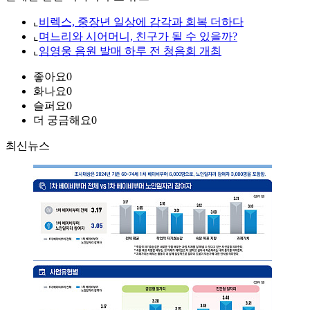
⌞
비렉스, 중장년 일상에 감각과 회복 더하다
⌞
며느리와 시어머니, 친구가 될 수 있을까?
⌞
임영웅 음원 발매 하루 전 청음회 개최
좋아요
0
화나요
0
슬퍼요
0
더 궁금해요
0
최신뉴스