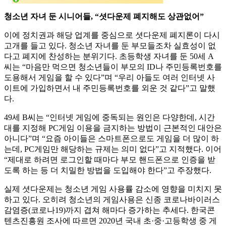
청소년 자녀 둔 시니어들, “셧다운제 폐지해도 상관없어”
이에 정치권과 해당 업계를 중심으로 셧다운제 폐지론이 다시
고개를 들고 있다. 청소년 자녀를 둔 부모들조차 실효성이 없
다고 폐지에 찬성하는 분위기다. 초등학생 자녀를 둔 50세 A
씨는 “마음만 먹으면 청소년들이 부모의 ID나 주민등록번호를
도용해서 게임을 할 수 있다”며 “우리 아들도 여러 인터넷 사
이트에 가입하면서 내 주민등록번호를 외운 것 같다”고 말했
다.
49세 B씨는 “인터넷 게임에 중독되는 원인은 다양한데, 시간
대를 지정해 PC게임 이용을 금지하는 방법이 근본적인 대안은
아니다”며 “요즘 아이들은 스마트폰으로도 게임을 더 많이 하
는데, PC게임만 해당하는 규제는 의미 없다”고 지적했다. 이어
“제대로 하려면 로그인할 때마다 부모 핸드폰으로 인증을 받
도록 하는 등 더 치밀한 방법을 도입해야 한다”고 주장했다.
실제 셧다운제는 청소년 게임 사용률 감소에 영향을 미치지 못
하고 있다. 오히려 청소년의 게임사용은 신종 코로나바이러스
감염증(코로나19)까지 겹쳐 해마다 증가하는 추세다. 한국콘
텐츠진흥원 조사에 따르면 2020년 국내 초·중·고등학생 중 게