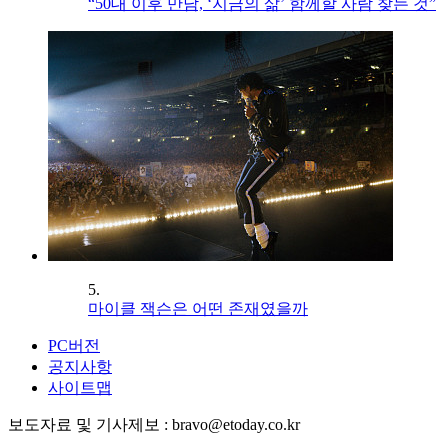
“50대 이후 만남, ‘지금의 삶’ 함께할 사람 찾는 것”
5.
마이클 잭슨은 어떤 존재였을까
PC버전
공지사항
사이트맵
보도자료 및 기사제보 : bravo@etoday.co.kr