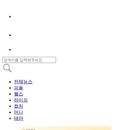
전체뉴스
피플
헬스
라이프
컬처
머니
테마