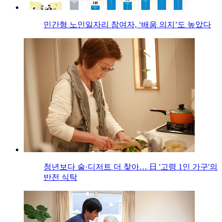
민간형 노인일자리 참여자, ‘배움 의지’도 높았다
청년보다 술·디저트 더 찾아… 日 '고령 1인 가구'의
반전 식탁