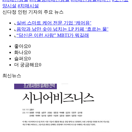
양시설
#치매시설
신다정 인턴 기자의 주요 뉴스
⌞
실버 스마트 케어 전문 기업 ‘캐어유’
⌞
음악과 낭만 솟아 넘치는 LP 카페 ‘흐르는 물’
⌞
“당신은 이런 사람” MBTI가 뭐길래
좋아요
0
화나요
0
슬퍼요
0
더 궁금해요
0
최신뉴스