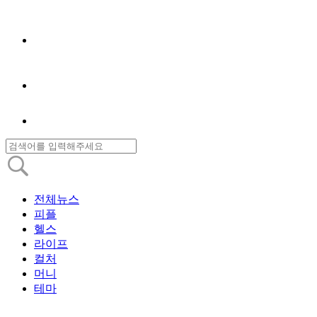
전체뉴스
피플
헬스
라이프
컬처
머니
테마