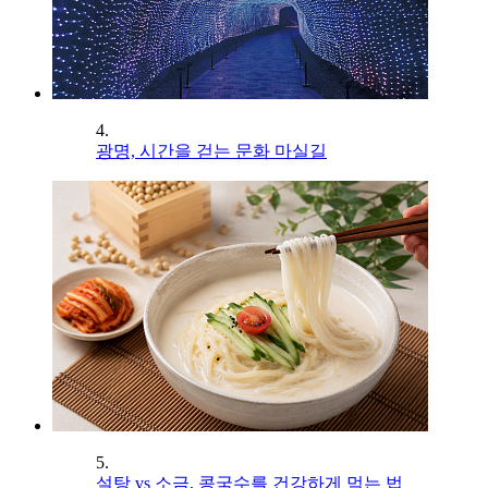
4.
광명, 시간을 걷는 문화 마실길
5.
설탕 vs 소금, 콩국수를 건강하게 먹는 법