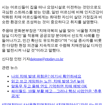
시는 어르신들이 집을 떠나 요양시설로 이전하는 것만으로도
극심한 스트레스를 받는 만큼, 일반 어르신에 비해 인지건강이
약화된 치매 어르신들에게는 최대한 자신이 살던 가정집과 비
슷한 환경으로 조성하는 것이 중요하다고 취지를 설명했다.
주용태 문화본부장은 “치매극복의 날을 맞아 ‘서울형 치매전
담실 디자인’을 적용해 공공요양 분야에서 선도적 사례를 만
들어나가고, 민간 확산도 유도하겠다”며 “시설 종사자를 비롯
한 다양한 현장 의견을 지속적으로 수렴해 치매전담실 디자인
을 발전시켜 나갈 것”이라고 말했다.
신다정 인턴 기자
dajeong@etoday.co.kr
관련 뉴스
나의 치매 발생 위험은? 여기서 확인하세요
읽고 쓰고 게임하는 노인, 치매 발생 5년 늦어
말동무 두고 올해 연도 기억하면 치매 예방 OK
싸이월드, 10월 부활 예고…그러나 핵심 사업안은 ‘추후
공개’
#치매전담실
#서울형치매전담실
#치매전담실디자인
#노인요