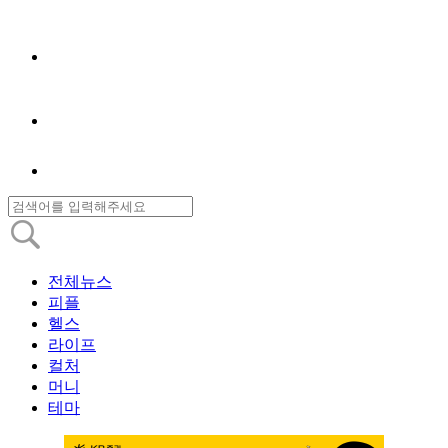
전체뉴스
피플
헬스
라이프
컬처
머니
테마