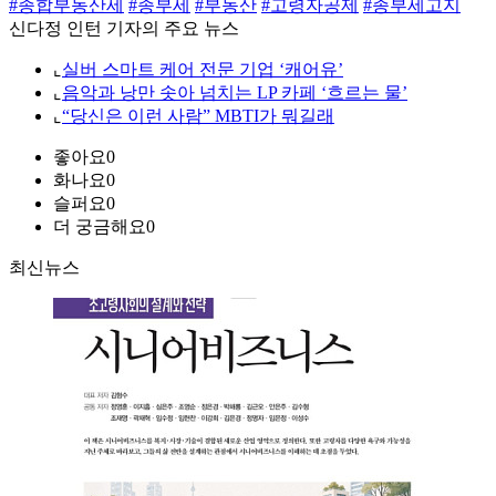
#종합부동산세
#종부세
#부동산
#고령자공제
#종부세고지
신다정 인턴 기자의 주요 뉴스
⌞
실버 스마트 케어 전문 기업 ‘캐어유’
⌞
음악과 낭만 솟아 넘치는 LP 카페 ‘흐르는 물’
⌞
“당신은 이런 사람” MBTI가 뭐길래
좋아요
0
화나요
0
슬퍼요
0
더 궁금해요
0
최신뉴스