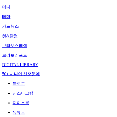
머니
테마
카드뉴스
컷&칼럼
브라보스페셜
브라보리포트
DIGITAL LIBRARY
50+ 시니어 신춘문예
블로그
인스타그램
페이스북
유튜브