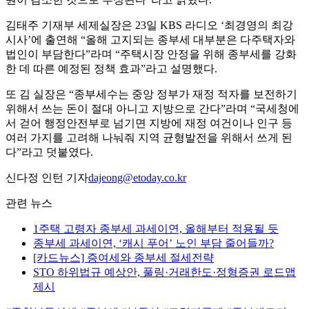
김태주 기재부 세제실장은 23일 KBS 라디오 ‘최경영의 최강
시사’에 출연해 “올해 고지되는 종부세 대부분은 다주택자와
법인이 부담한다”라며 “주택시장 안정을 위해 종부세를 강화
한 데 따른 예정된 정책 효과”라고 설명했다.
또 김 실장은 “종부세수는 중앙 정부가 재정 적자를 보전하기
위해서 쓰는 돈이 절대 아니고 지방으로 간다”라며 “국세청에
서 걷어 행정안전부로 넘기면 지방에 재정 여건이나 인구 등
여러 가지를 고려해 나눠줘 지역 균형발전을 위해서 쓰게 된
다”라고 덧붙였다.
신다정 인턴 기자
dajeong@etoday.co.kr
관련 뉴스
1주택 고령자 종부세 과세이연, 올해부터 적용될 듯
종부세 과세이연, ‘캐시 푸어’ 노인 부담 줄어들까?
[카드뉴스] 증여세와 종부세 절세전략
STO 하위법규 예상안, 풀링·거래한도·정형증권 로드맵
제시