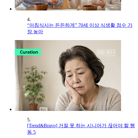
4.
“아침식사는 든든하게” 70세 이상 식생활 점수 가
장 높아
5.
[Trend&Bravo] 거절 못 하는 시니어가 끊어야 할 행
동 5