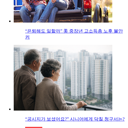
“은퇴해도 일할까” 美 중장년 고소득층 노후 불안
커
“공시지가 보셨어요?” 시니어에게 닥칠 청구서는?