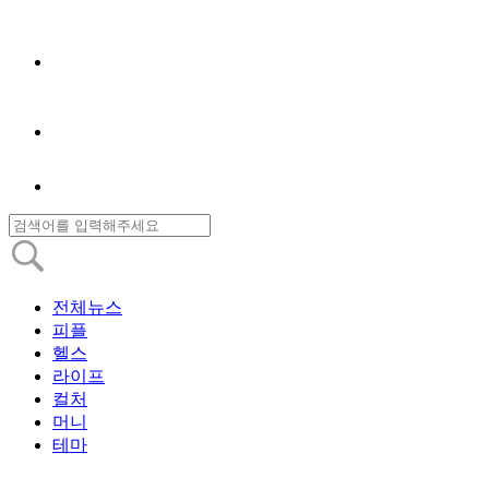
전체뉴스
피플
헬스
라이프
컬처
머니
테마