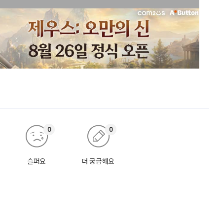
0
0
슬퍼요
더 궁금해요