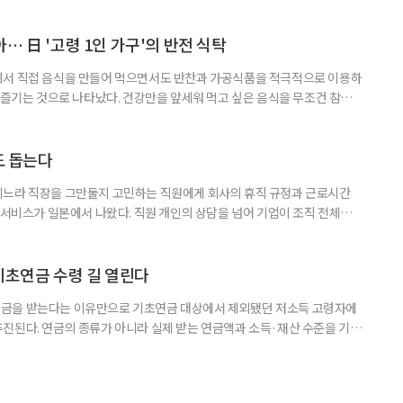
대해야 한다는 분석이 나온다. 한국노인인력개발원은 ‘한국 어르신의 일과
 7월호를 6일 공개했다. 이번 조사는 2024년 기준 60∼74세인 1차 베이
자들의 교육학습동기를 성별과 연령, 거주지역, 소득, 가구형태, 일자리 유
… 日 '고령 1인 가구'의 반전 식탁
에서 직접 음식을 만들어 먹으면서도 반찬과 가공식품을 적극적으로 이용하
주 즐기는 것으로 나타났다. 건강만을 앞세워 먹고 싶은 음식을 무조건 참기보
 즐거움을 유지하는 모습이다. 일본 식생활 조사기업 라이프스케이프마케팅
생활 실태와 의식’ 조사에 따르면, 60∼74세 1인 가구의 저녁 식사 가운데 직
는 비중은 51%였다. 반찬과 냉동·즉석식품, 통조림 등 외부에서 조
도 돕는다
기느라 직장을 그만둘지 고민하는 직원에게 회사의 휴직 규정과 근로시간
 서비스가 일본에서 나왔다. 직원 개인의 상담을 넘어 기업이 조직 전체의
돕는 것이 특징이다. 일본 고령친화기술 기업 시디아이(CDI)는 일과 가족
용 AI 서비스 'SOIN-L(소완 엘)'을 지난달 31일 출시했다고 3일 밝혔
을 밝히지 않고 하루 24시간 AI와 상담할 수 있으며, 인
기초연금 수령 길 열린다
금을 받는다는 이유만으로 기초연금 대상에서 제외됐던 저소득 고령자에
진된다. 연금의 종류가 아니라 실제 받는 연금액과 소득·재산 수준을 기준
. 백선희 조국혁신당 의원은 소액 직역연금 수급자도 일정한 소득·재산 요
있도록 하는 '기초연금법 일부개정법률안'을 3일 대표 발의했다고 4일 밝혔
가 이어지는 가운데, 정부도 그동안 소득·재산이 적어도 직역연금을 받는다