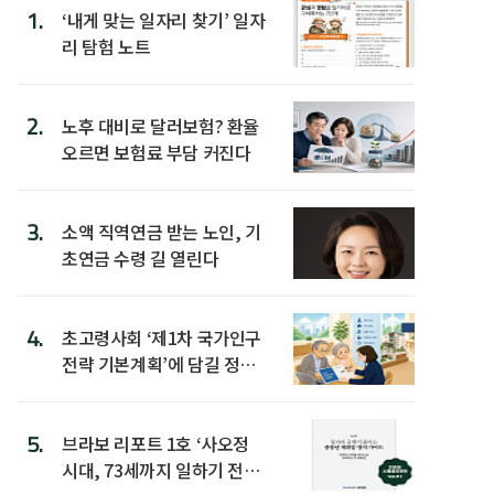
1.
‘내게 맞는 일자리 찾기’ 일자
리 탐험 노트
2.
노후 대비로 달러보험? 환율
오르면 보험료 부담 커진다
3.
소액 직역연금 받는 노인, 기
초연금 수령 길 열린다
4.
초고령사회 ‘제1차 국가인구
전략 기본계획’에 담길 정책
은
5.
브라보 리포트 1호 ‘사오정
시대, 73세까지 일하기 전략’