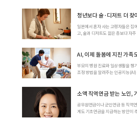
과 평생학습을 결합한 방식으로 확
삶 패널’ 조사 결과를 분석한 정보그림
비부머 세대 가운데 노인일자리 참여
청년보다 술·디저트 더 찾아
형
일본에서 혼자 사는 고령자들은 집
고, 술과 디저트도 젊은 층보다 자
다는 조리 부담을 줄이면서 식사의
이 4일 발표한 ‘고령 1인 가구의 식
접 만든 음식이나 남은 음식이 차지하
AI, 이제 돌봄에 지친 가족
부모의 병원 진료와 일상생활을 챙
조정 방법을 알려주는 인공지능(AI)
돌봄 부담과 퇴직 위험을 파악하도록 
돌봄을 병행하는 직장인을 지원하는 기업
다. 이 서비스를 사용하면 직원은 이름
소액 직역연금 받는 노인, 
공무원연금이나 군인연금 등 직역연
게도 기초연금을 지급하는 방안이 추
으로 수급 여부를 판단하자는 취지다
건을 충족하면 기초연금을 받을 수 
다. 최근 기초연금 구조 개편 논의