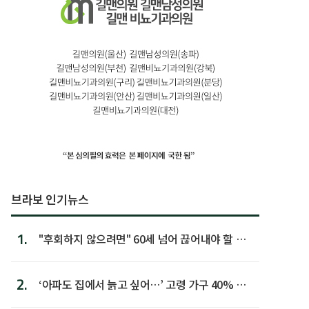
브라보 인기뉴스
1.
"후회하지 않으려면" 60세 넘어 끊어내야 할 사
람 1위
2.
‘아파도 집에서 늙고 싶어…’ 고령 가구 40% 노
후 주택이라 어...