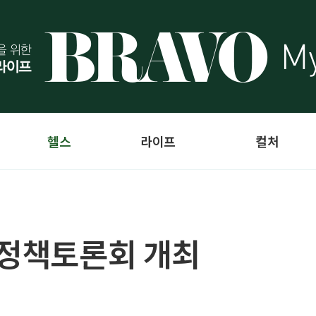
헬스
라이프
컬처
 정책토론회 개최