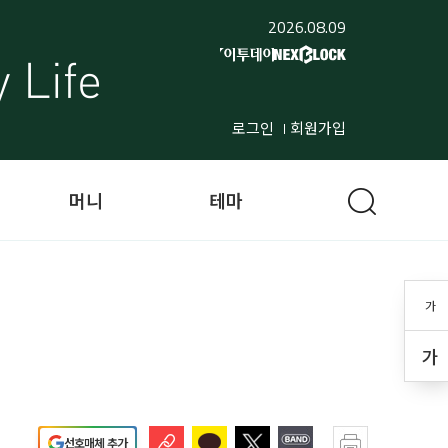
2026.08.09
로그인
회원가입
머니
테마
가
가
선호매체 추가