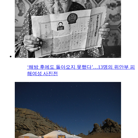
‘해방 후에도 돌아오지 못했다’…13명의 위안부 피
해여성 사진전