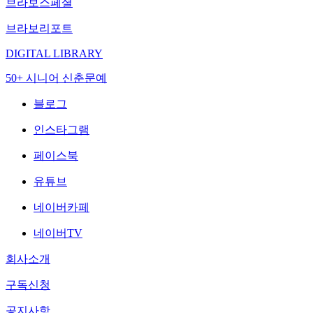
브라보스페셜
브라보리포트
DIGITAL LIBRARY
50+ 시니어 신춘문예
블로그
인스타그램
페이스북
유튜브
네이버카페
네이버TV
회사소개
구독신청
공지사항