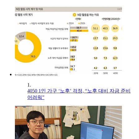
1.
4050 1인 가구 ‘노후’ 걱정, “노후 대비 자금 준비
어려워”