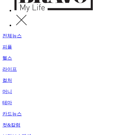
전체뉴스
피플
헬스
라이프
컬처
머니
테마
카드뉴스
컷&칼럼