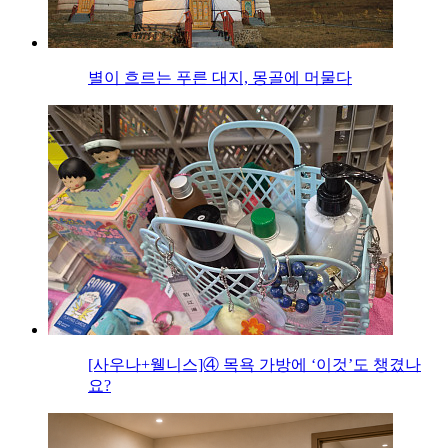
별이 흐르는 푸른 대지, 몽골에 머물다
[사우나+웰니스]④ 목욕 가방에 ‘이것’도 챙겼나
요?