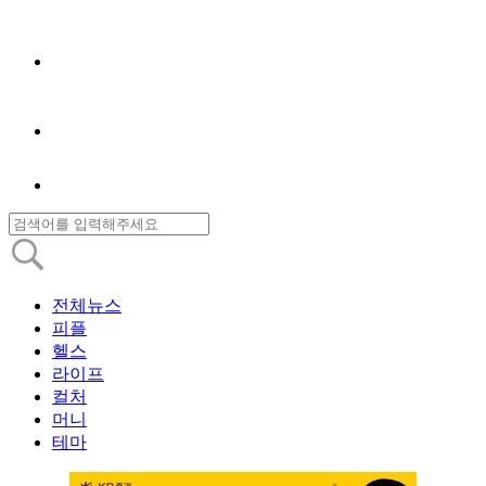
전체뉴스
피플
헬스
라이프
컬처
머니
테마