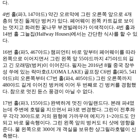
다.
4번 홀(파3, 147야드) 약간 오르막에 그린 오른쪽 앞으로 4개
층의 멋진 돌계단 벙커가 있다. 페어웨이 왼쪽 카트길로 보이
는 멋지고 화려한 꽃나무 부겐빌레아가 이색적이다. 4번 홀과
14번 홀 그늘집(Halfway Houses)에서는 간단한 식사를 할 수 있
다.
16번 홀(파5, 467야드) 챔피언티 바로 앞부터 페어웨이를 따라
왼쪽으로 이어지면서 그린 왼쪽 앞 55야드까지 475야드의 길
고 긴 모래땅(벙커)이 이어진다. 필자는 2016년 8월 중국 장쑤
성 쑤에 있는 락마호(LUOMA LAKE) 골프장 C6번 홀(파5, 541
야드)의 오른쪽부터 C7번 홀(파4, 405야드) 그린 오른쪽까지
480야드 길게 이어진 벙커에 이어 두 번째로 긴 벙커를 경험했
다. 참으로 멋진 듄스 풍경이 아닐 수 없다.
17번 홀(파3, 155야드) 완벽하게 멋진 아일랜드다. 본래 파4였
는데 주변에 호텔을 지으면서 파3로 변경했다. 그린이 전후좌
우 각각 30야드로 거의 원형에 가까우며 에지가 1~2야드도 안
되고 바로 물속행이다. 그린 왼쪽 앞의 벙커도 티 샷에 영향을
준다. 물 왼쪽으로 300여 개 객실을 보유한 샹그릴라호텔이 신
축됐다.