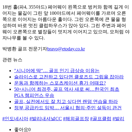
18번 홀(파4, 355야드) 페어웨이 왼쪽으로 벙커와 함께 길게 이
어지는 물길이 그린 앞 100야드에서 페어웨이를 가르며 오른
쪽으로 이어지는 아름다운 홀이다. 그린 오른쪽에 큰 물을 형
성하며 바로 멋진 클럽하우스가 앉아 있다. 그린 주변과 페어
웨이 오른쪽으로 별장들이 멋지게 이어지고 있으며, 모처럼 야
자나무를 볼 수 있다.
박병환 골프 전문기자
bravo@etoday.co.kr
관련 뉴스
"시니어에 딱"… 골프 인기 급상승 이유는
슬라이스로 고전하고 있다면 클로즈드 그립을 잡아라
운동과 함께하는 스포츠케이션 휴가 어때요?
50+시니어 최경주, 골프 역사 새로 써…한국인 최초
PGA 챔피언스 우승
골프, 실전에서도 잘 치고 싶다면 랜덤 연습을 하라
정부 공급카드 임박… 서울시 협의·주민 설득이 관건
#인도네시아
#발리내셔널CC
#해외골프장
#골프클럽
#발리
좋아요
0