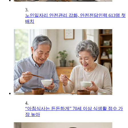
3.
노인일자리 안전관리 강화, 안전전담인력 613명 첫
배치
4.
“아침식사는 든든하게” 70세 이상 식생활 점수 가
장 높아