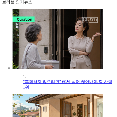
브라보 인기뉴스
1.
"후회하지 않으려면" 60세 넘어 끊어내야 할 사람
1위