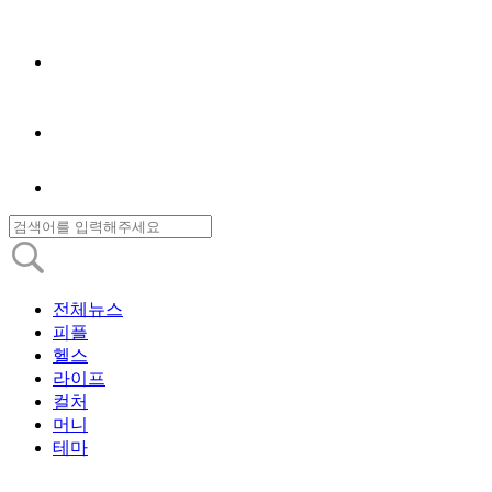
전체뉴스
피플
헬스
라이프
컬처
머니
테마