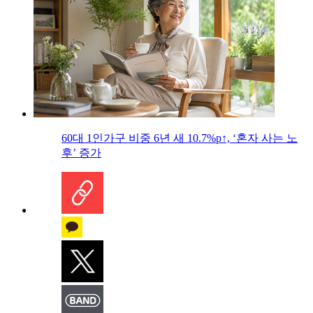
60대 1인가구 비중 6년 새 10.7%p↑, ‘혼자 사는 노
후’ 증가