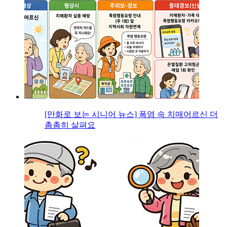
[만화로 보는 시니어 뉴스] 폭염 속 치매어르신 더
촘촘히 살펴요