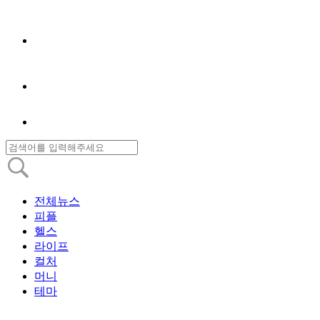
전체뉴스
피플
헬스
라이프
컬처
머니
테마