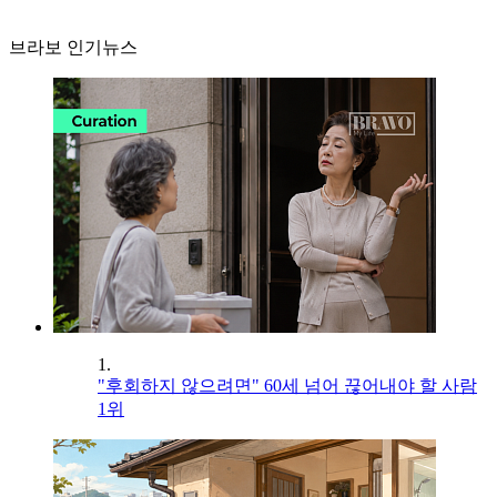
브라보 인기뉴스
1.
"후회하지 않으려면" 60세 넘어 끊어내야 할 사람
1위