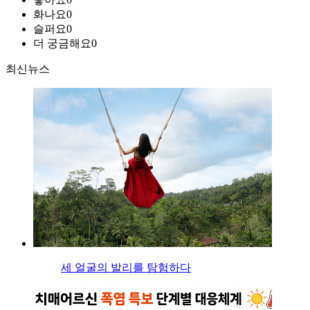
화나요
0
슬퍼요
0
더 궁금해요
0
최신뉴스
세 얼굴의 발리를 탐험하다