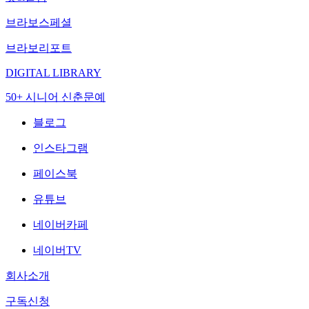
브라보스페셜
브라보리포트
DIGITAL LIBRARY
50+ 시니어 신춘문예
블로그
인스타그램
페이스북
유튜브
네이버카페
네이버TV
회사소개
구독신청