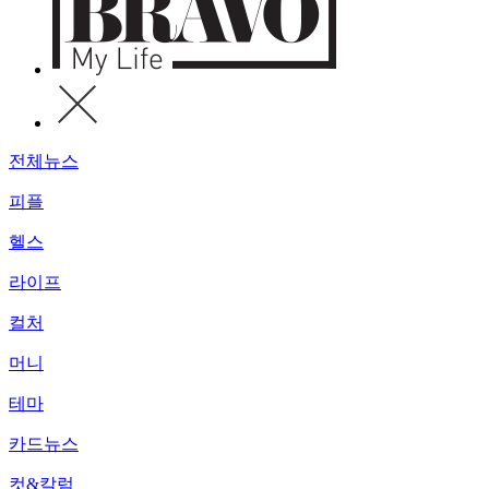
전체뉴스
피플
헬스
라이프
컬처
머니
테마
카드뉴스
컷&칼럼