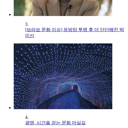
3.
[브라보 문화 이슈] 유방암 투병 후 더 단단해진 박
미선
4.
광명, 시간을 걷는 문화 마실길