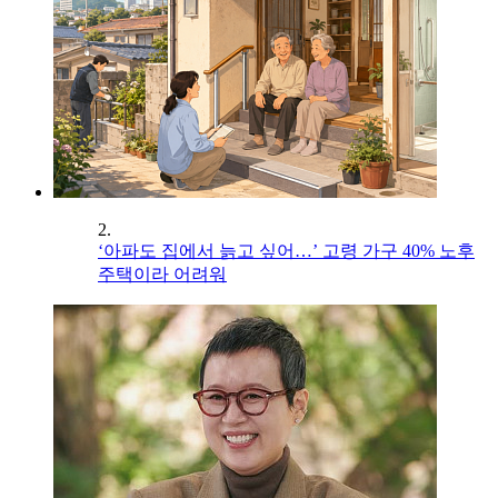
2.
‘아파도 집에서 늙고 싶어…’ 고령 가구 40% 노후
주택이라 어려워