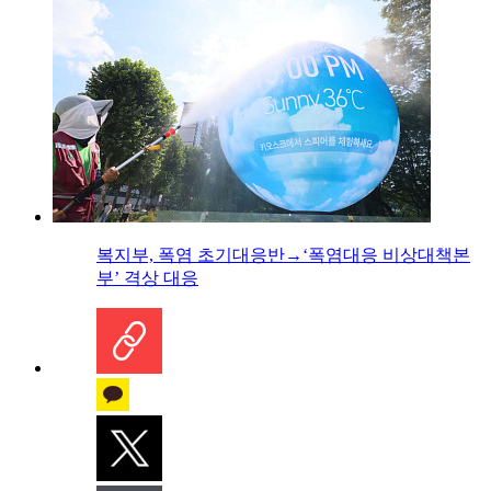
복지부, 폭염 초기대응반→‘폭염대응 비상대책본
부’ 격상 대응