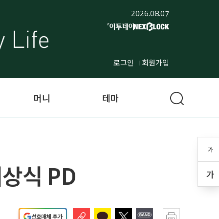
2026.08.07
로그인
회원가입
머니
테마
가
최상식 PD
가
선호매체 추가