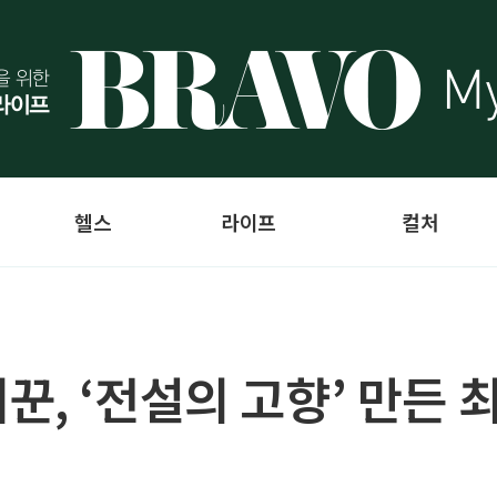
헬스
라이프
컬처
, ‘전설의 고향’ 만든 