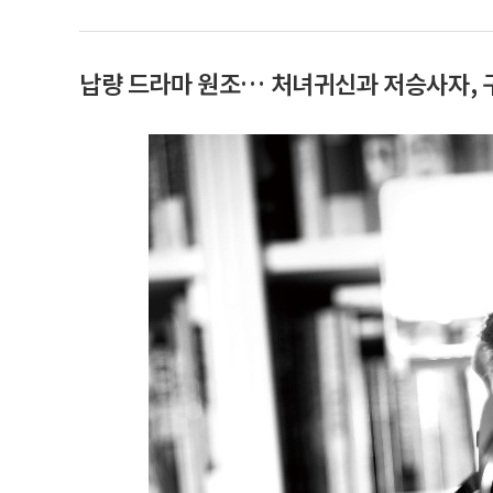
납량 드라마 원조… 처녀귀신과 저승사자, 