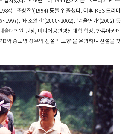
~1984), ‘춘향전’(1994) 등을 연출했다. 이후 KBS 드라마
997), ‘태조왕건’(2000~2002), ‘겨울연가’(2002) 등
학교 예술대학원 원장, 미디어공연영상대학 학장, 한류아카데
 PD와 송도영 성우의 전설의 고향’을 운영하며 전설을 찾