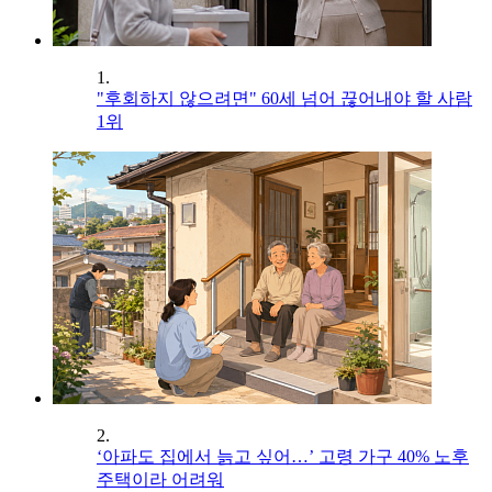
1.
"후회하지 않으려면" 60세 넘어 끊어내야 할 사람
1위
2.
‘아파도 집에서 늙고 싶어…’ 고령 가구 40% 노후
주택이라 어려워