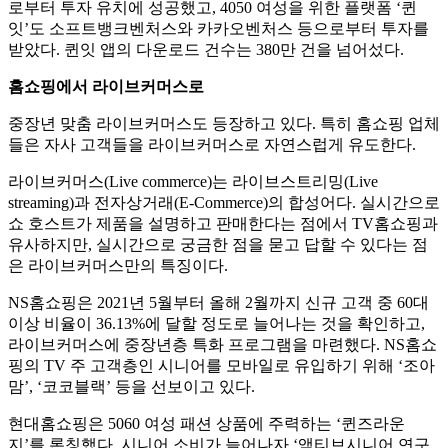
로부터 투자 유치에 성공했고, 4050 여성을 위한 플랫폼 ‘퀸
잇’도 소프트뱅크벤처스와 카카오벤처스 등으로부터 투자를
받았다. 퀸잇 앱의 다운로드 건수는 380만 건을 넘어섰다.
홈쇼핑에서 라이브커머스로
중장년 맞춤 라이브커머스도 등장하고 있다. 특히 홈쇼핑 업체
들은 자사 고객들을 라이브커머스로 자연스럽게 유도한다.
라이브커머스(Live commerce)는 라이브스트리밍(Live
streaming)과 전자상거래(E-Commerce)의 합성어다. 실시간으로
쇼 호스트가 제품을 설명하고 판매한다는 점에서 TV홈쇼핑과
유사하지만, 실시간으로 궁금한 점을 묻고 답할 수 있다는 점
은 라이브커머스만의 특징이다.
NS홈쇼핑은 2021년 5월부터 올해 2월까지 신규 고객 중 60대
이상 비율이 36.13%에 달할 정도로 늘어나는 것을 확인하고,
라이브커머스에 중장년층 특화 프로그램을 마련했다. NS홈쇼
핑의 TV 주 고객층인 시니어를 모바일로 유입하기 위해 ‘조아
맘’, ‘코코블랙’ 등을 선보이고 있다.
현대홈쇼핑은 5060 여성 패션 상품에 주력하는 ‘퀸즈라운
지’를 론칭했다. 시니어 소비가 늘어나자 ‘액티브시니어 연구