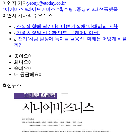
이연지 기자
yeonji@etoday.co.kr
#이커머스
#라이브커머스
#홈쇼핑
#중장년
#패션플랫폼
이연지 기자의 주요 뉴스
⌞
소실점 향해 달린다! ‘나쁜 계집애’ 나애리의 귀환
⌞
간병 시장의 선순환 만드는 ‘케어네이션’
⌞
‘전기’처럼 일상에 녹아들 금융AI, 미래는 어떻게 바뀔
까?
좋아요
0
화나요
0
슬퍼요
0
더 궁금해요
0
최신뉴스