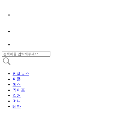
전체뉴스
피플
헬스
라이프
컬처
머니
테마