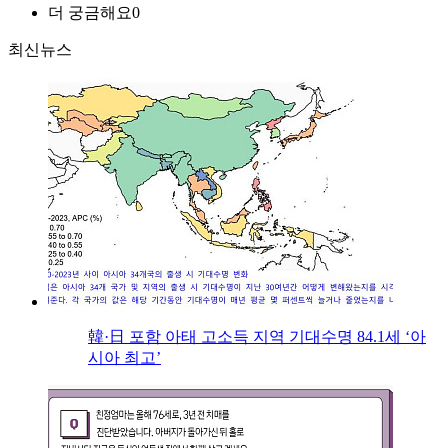
더 궁금해요
0
최신뉴스
韓·日 포함 아태 고소득 지역 기대수명 84.1세 ‘아
시아 최고’