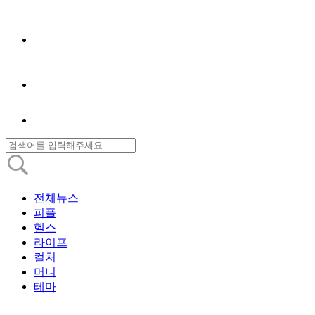
전체뉴스
피플
헬스
라이프
컬처
머니
테마