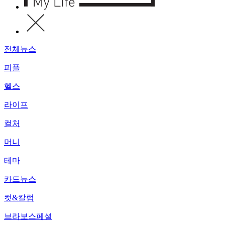
전체뉴스
피플
헬스
라이프
컬처
머니
테마
카드뉴스
컷&칼럼
브라보스페셜