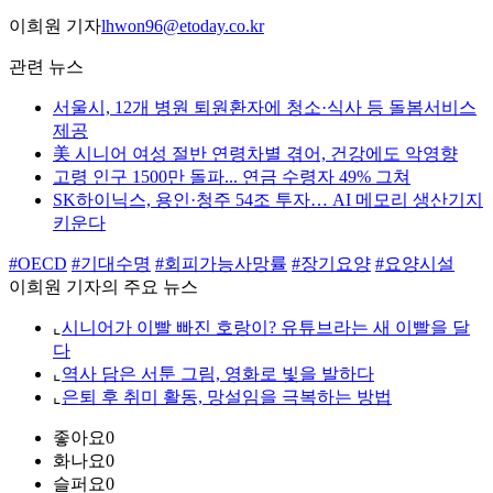
이희원 기자
lhwon96@etoday.co.kr
관련 뉴스
서울시, 12개 병원 퇴원환자에 청소·식사 등 돌봄서비스
제공
美 시니어 여성 절반 연령차별 겪어, 건강에도 악영향
고령 인구 1500만 돌파... 연금 수령자 49% 그쳐
SK하이닉스, 용인·청주 54조 투자… AI 메모리 생산기지
키운다
#OECD
#기대수명
#회피가능사망률
#장기요양
#요양시설
이희원 기자의 주요 뉴스
⌞
시니어가 이빨 빠진 호랑이? 유튜브라는 새 이빨을 달
다
⌞
역사 담은 서툰 그림, 영화로 빛을 발하다
⌞
은퇴 후 취미 활동, 망설임을 극복하는 방법
좋아요
0
화나요
0
슬퍼요
0