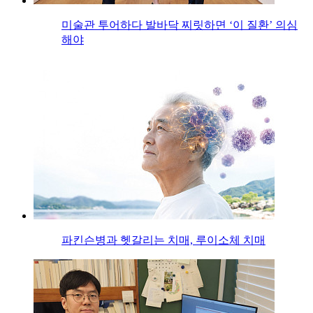
미술관 투어하다 발바닥 찌릿하면 ‘이 질환’ 의심
해야
파킨슨병과 헷갈리는 치매, 루이소체 치매