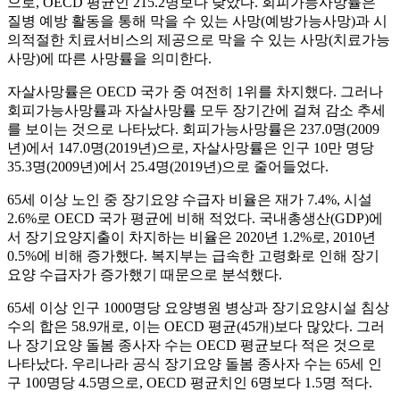
으로, OECD 평균인 215.2명보다 낮았다. 회피가능사망률은
질병 예방 활동을 통해 막을 수 있는 사망(예방가능사망)과 시
의적절한 치료서비스의 제공으로 막을 수 있는 사망(치료가능
사망)에 따른 사망률을 의미한다.
자살사망률은 OECD 국가 중 여전히 1위를 차지했다. 그러나
회피가능사망률과 자살사망률 모두 장기간에 걸쳐 감소 추세
를 보이는 것으로 나타났다. 회피가능사망률은 237.0명(2009
년)에서 147.0명(2019년)으로, 자살사망률은 인구 10만 명당
35.3명(2009년)에서 25.4명(2019년)으로 줄어들었다.
65세 이상 노인 중 장기요양 수급자 비율은 재가 7.4%, 시설
2.6%로 OECD 국가 평균에 비해 적었다. 국내총생산(GDP)에
서 장기요양지출이 차지하는 비율은 2020년 1.2%로, 2010년
0.5%에 비해 증가했다. 복지부는 급속한 고령화로 인해 장기
요양 수급자가 증가했기 때문으로 분석했다.
65세 이상 인구 1000명당 요양병원 병상과 장기요양시설 침상
수의 합은 58.9개로, 이는 OECD 평균(45개)보다 많았다. 그러
나 장기요양 돌봄 종사자 수는 OECD 평균보다 적은 것으로
나타났다. 우리나라 공식 장기요양 돌봄 종사자 수는 65세 인
구 100명당 4.5명으로, OECD 평균치인 6명보다 1.5명 적다.