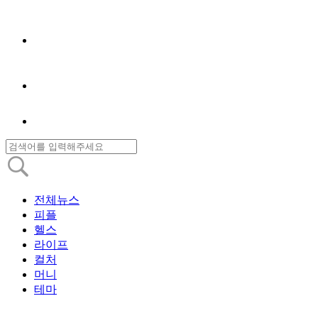
전체뉴스
피플
헬스
라이프
컬처
머니
테마