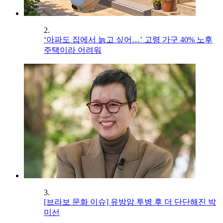
2.
‘아파도 집에서 늙고 싶어…’ 고령 가구 40% 노후
주택이라 어려워
3.
[브라보 문화 이슈] 유방암 투병 후 더 단단해진 박
미선