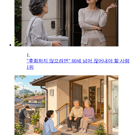
1.
"후회하지 않으려면" 60세 넘어 끊어내야 할 사람
1위