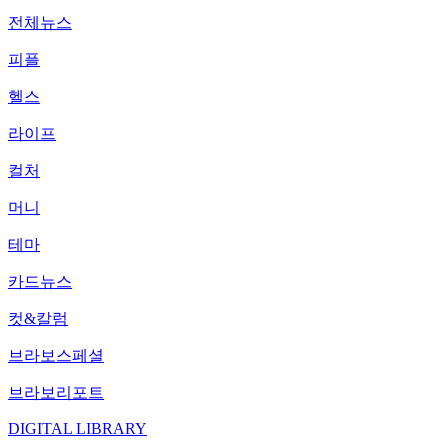
전체뉴스
피플
헬스
라이프
컬처
머니
테마
카드뉴스
컷&칼럼
브라보스페셜
브라보리포트
DIGITAL LIBRARY