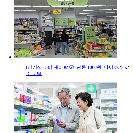
[건기식 소비 새바람 ②] 단돈 1000원, 다이소가 낮
춘 문턱