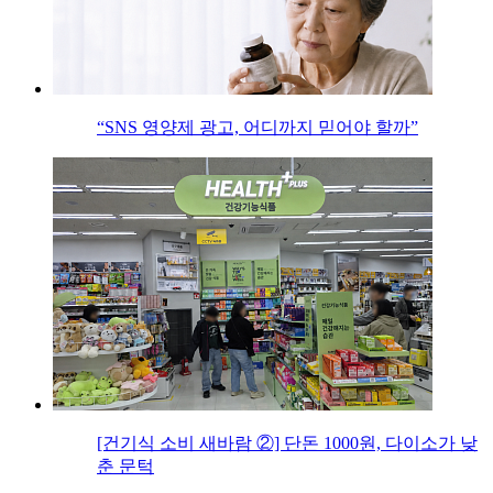
“SNS 영양제 광고, 어디까지 믿어야 할까”
[건기식 소비 새바람 ②] 단돈 1000원, 다이소가 낮
춘 문턱