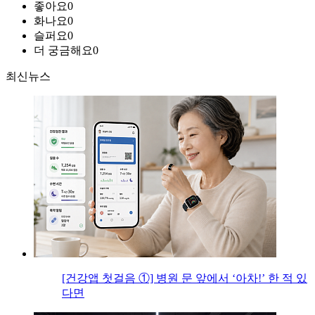
좋아요
0
화나요
0
슬퍼요
0
더 궁금해요
0
최신뉴스
[건강앱 첫걸음 ①] 병원 문 앞에서 ‘아차!’ 한 적 있
다면