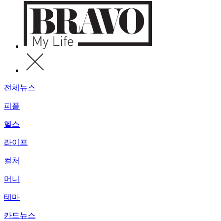
전체뉴스
피플
헬스
라이프
컬처
머니
테마
카드뉴스