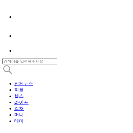
전체뉴스
피플
헬스
라이프
컬처
머니
테마