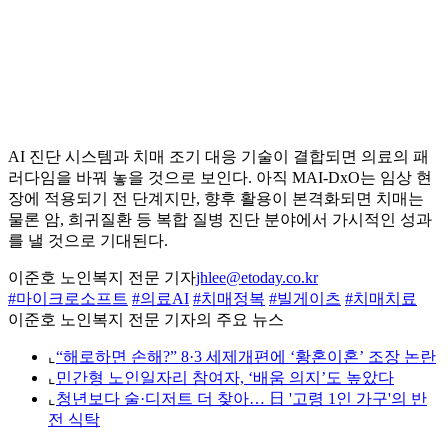
AI 진단 시스템과 치매 조기 대응 기술이 결합되면 의료의 패
러다임을 바꿔 놓을 것으로 보인다. 아직 MAI‑DxO는 임상 현
장에 적용되기 전 단계지만, 향후 활용이 본격화되면 치매는
물론 암, 희귀질환 등 복합 질병 진단 분야에서 가시적인 성과
를 낼 것으로 기대된다.
이준호 노인복지 전문 기자
jhlee@etoday.co.kr
#마이크로소프트
#의료AI
#치매정복
#빌게이츠
#치매치료
이준호 노인복지 전문 기자의 주요 뉴스
⌞
“해로하면 손해?” 8·3 세제개편에 ‘황혼이혼’ 조장 논란
⌞
민간형 노인일자리 참여자, ‘배움 의지’도 높았다
⌞
청년보다 술·디저트 더 찾아… 日 '고령 1인 가구'의 반
전 식탁