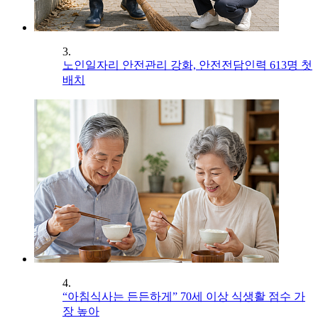
3.
노인일자리 안전관리 강화, 안전전담인력 613명 첫
배치
4.
“아침식사는 든든하게” 70세 이상 식생활 점수 가
장 높아