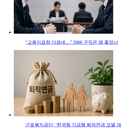
“고용지표랑 다르네…” 5060 구직은 왜 줄었나
근로복지공단, ‘한국형 기금형 퇴직연금 모델 개