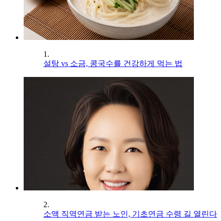
1.
설탕 vs 소금, 콩국수를 건강하게 먹는 법
2.
소액 직역연금 받는 노인, 기초연금 수령 길 열린다