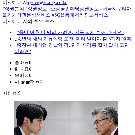
이지혜 기자
jyelee@etoday.co.kr
#상권분석
#상권정보
#소상공인마당상권정보
#서울시우리마
을가게상권분석서비스
#SGIS통계지리정보서비스
이지혜 기자의 주요 뉴스
⌞
“중년 이후 더 멀리 가려면, 지금 잠시 쉬어 가세요”
⌞
중년의 해외 자유여행 도전, 미리 알아야 할 5가지 원칙
⌞
중장년 재취업 양날의 검, 민간 자격증 딸지 말지 고민
이라면?
좋아요
0
화나요
0
슬퍼요
0
더 궁금해요
0
최신뉴스