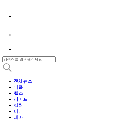
전체뉴스
피플
헬스
라이프
컬처
머니
테마