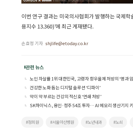
이번 연구 결과는 미국의사협회가 발행하는 국제학술지인 
용지수 13.360)’에 최근 게재됐다.
손효정 기자
shjlife@etoday.co.kr
관련 뉴스
노인 자살률 1위 대한민국, 고령자 항우울제 처방의 ‘명과 암
건강한 노화 돕는 디지털 솔루션 ‘디파이’
약이 약 부르는 건강의 적신호 ‘연쇄 처방’
SK하이닉스, 용인·청주 54조 투자… AI 메모리 생산기지 
#정희원
#서울아산병원
#노년내과
#노쇠