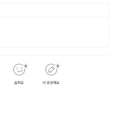
0
0
슬퍼요
더 궁금해요