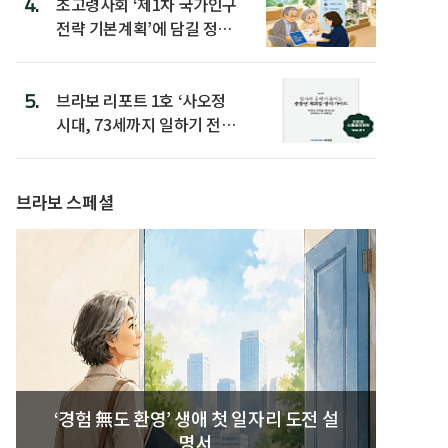
4.
초고령사회 ‘제1차 국가인구
전략 기본계획’에 담길 정책
은
5.
브라보 리포트 1호 ‘사오정
시대, 73세까지 일하기 전략’
발간
브라보 스페셜
‘경험 無도 환영’ 생애 첫 일자리 도전 설
명서