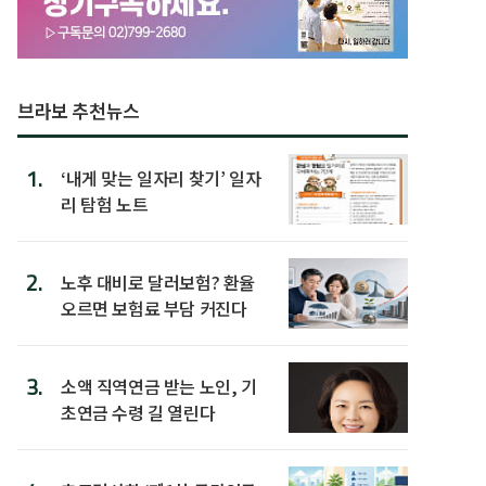
브라보 추천뉴스
1.
‘내게 맞는 일자리 찾기’ 일자
리 탐험 노트
2.
노후 대비로 달러보험? 환율
오르면 보험료 부담 커진다
3.
소액 직역연금 받는 노인, 기
초연금 수령 길 열린다