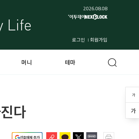
2026.08.08
로그인
회원가입
머니
테마
가
아진다
가
선호매체 추가