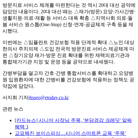
방문지료 서비스 체계를 마련한다는 것 역시 20대 대선 공약에
담았던 내용이다. 20대 대선 때는 △재가(방문) 요양·가사간병·
생활지원·의료·재활 등 서비스 대폭 확충 △지역사회 의료·돌
봄 서비스 원스톱(One-Stop) 신청·연계·공급체계 구축 등을 제
시했다.
이번에는 △임플란트 건강보험 적용 단계적 확대 △노인 대상
한의사 주치의제 △도입 전국적 방문진료 서비스 제공체계 마
련 △장기요양 재가·방문 진료 확대를 위한 재택의료기관과
통합재가기관 지정 및 운영 등을 공약으로 내세웠다.
간병부담을 덜고자 간호·간병 통합서비스를 확대하고 요양병
원 입원환자에 대한 간병비를 건강보험에 적용하는 정책도 공
약집에 담았다.
서지희 기자
jhsseo@etoday.co.kr
관련 뉴스
[카드뉴스] 시니어 사장님 주목, '부담경감 크레딧' 알짜
혜택 3
교묘해진 보이스피싱…시니어 스마트폰 교육 ‘주목’