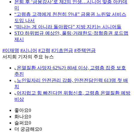
은퇴 후 ‘금융강사’로 제2의 인생…시니어 맞춤 아카데
미
“고령층 고객에게 천천히 안내” 금융권 느린말 서비스
도입 나서
“떠나는 게 아니라 돌아왔다” 지방 지키는 시니어들
STO 하위법규 예상안, 풀링·거래한도·정형증권 로드맵
제시
#이재명
#시니어
#고령
#기초연금
#주택연금
서지희 기자의 주요 뉴스
⌞
온열질환 사망자 62%가 80세 이상, 고령층 집중 보호
추진
⌞
노인일자리 안전관리 강화, 안전전담인력 613명 첫 배
치
⌞
어지럽고 힘 빠진다면 위험신호, 고령층 온열질환 예방
비상
좋아요
0
화나요
0
슬퍼요
0
더 궁금해요
0