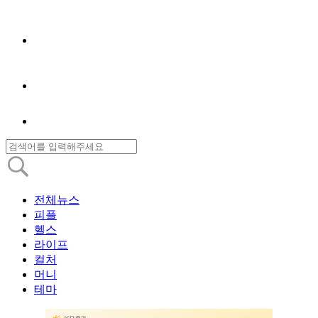
전체뉴스
피플
헬스
라이프
컬처
머니
테마