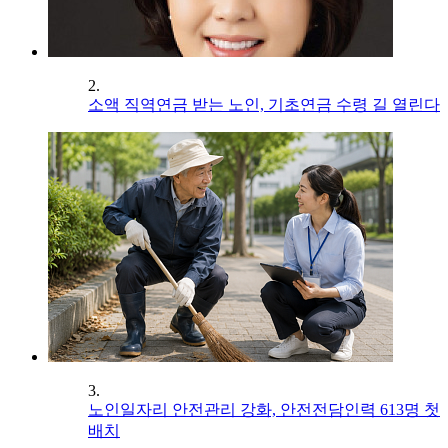
2.
소액 직역연금 받는 노인, 기초연금 수령 길 열린다
3.
노인일자리 안전관리 강화, 안전전담인력 613명 첫
배치