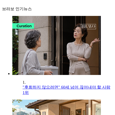
브라보 인기뉴스
1.
"후회하지 않으려면" 60세 넘어 끊어내야 할 사람
1위