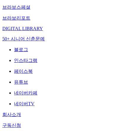
브라보스페셜
브라보리포트
DIGITAL LIBRARY
50+ 시니어 신춘문예
블로그
인스타그램
페이스북
유튜브
네이버카페
네이버TV
회사소개
구독신청