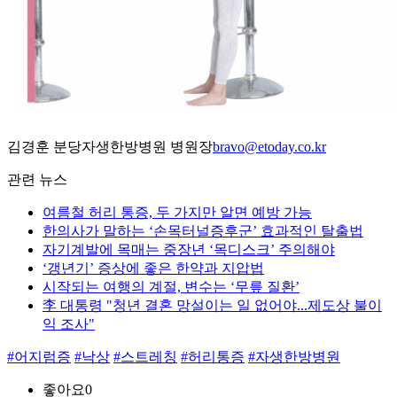
김경훈 분당자생한방병원 병원장
bravo@etoday.co.kr
관련 뉴스
여름철 허리 통증, 두 가지만 알면 예방 가능
한의사가 말하는 ‘손목터널증후군’ 효과적인 탈출법
자기계발에 목매는 중장년 ‘목디스크’ 주의해야
‘갱년기’ 증상에 좋은 한약과 지압법
시작되는 여행의 계절, 변수는 ‘무릎 질환’
李 대통령 "청년 결혼 망설이는 일 없어야...제도상 불이
익 조사"
#어지럼증
#낙상
#스트레칭
#허리통증
#자생한방병원
좋아요
0