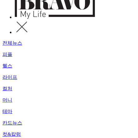
전체뉴스
피플
헬스
라이프
컬처
머니
테마
카드뉴스
컷&칼럼