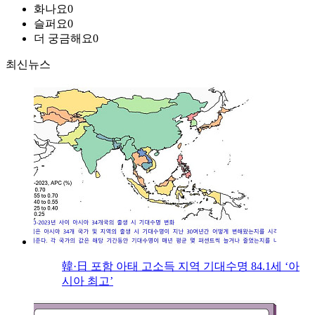
화나요
0
슬퍼요
0
더 궁금해요
0
최신뉴스
韓·日 포함 아태 고소득 지역 기대수명 84.1세 ‘아
시아 최고’