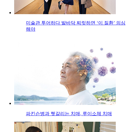
미술관 투어하다 발바닥 찌릿하면 ‘이 질환’ 의심
해야
파킨슨병과 헷갈리는 치매, 루이소체 치매