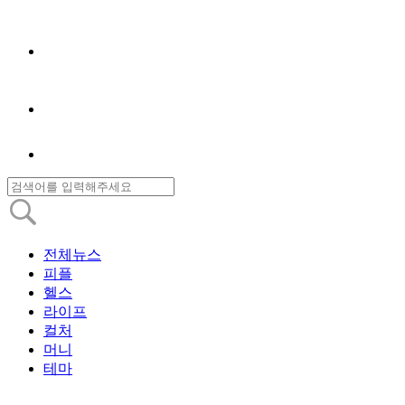
전체뉴스
피플
헬스
라이프
컬처
머니
테마