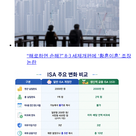
“해로하면 손해?” 8·3 세제개편에 ‘황혼이혼’ 조장
논란