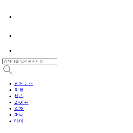
전체뉴스
피플
헬스
라이프
컬처
머니
테마