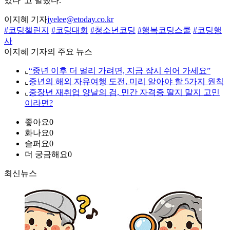
있다”고 말했다.
이지혜 기자
jyelee@etoday.co.kr
#코딩챌린지
#코딩대회
#청소년코딩
#행복코딩스쿨
#코딩행
사
이지혜 기자의 주요 뉴스
⌞
“중년 이후 더 멀리 가려면, 지금 잠시 쉬어 가세요”
⌞
중년의 해외 자유여행 도전, 미리 알아야 할 5가지 원칙
⌞
중장년 재취업 양날의 검, 민간 자격증 딸지 말지 고민
이라면?
좋아요
0
화나요
0
슬퍼요
0
더 궁금해요
0
최신뉴스