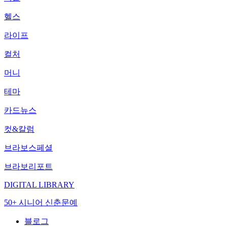
헬스
라이프
컬처
머니
테마
카드뉴스
컷&칼럼
브라보스페셜
브라보리포트
DIGITAL LIBRARY
50+ 시니어 신춘문예
블로그