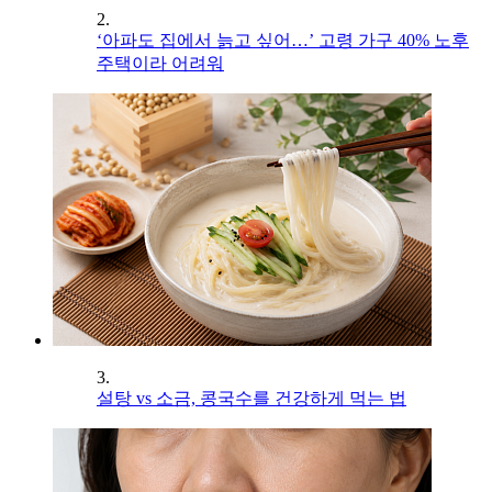
2.
‘아파도 집에서 늙고 싶어…’ 고령 가구 40% 노후
주택이라 어려워
3.
설탕 vs 소금, 콩국수를 건강하게 먹는 법