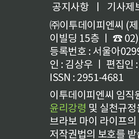
공지사항
ㅣ
기사제
㈜이투데이피엔씨 (제호
이빌딩 15층 ㅣ ☎ 02)
등록번호 : 서울아02992
인 : 김상우 ㅣ 편집인
ISSN : 2951-4681
이투데이피엔씨 임직원
윤리강령
및 실천규정을
브라보 마이 라이프의
저작권법의 보호를 받