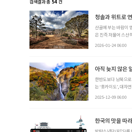
검색결과 총
54
건
청솔과 위트로 
산골에 부는 바람이 
은 진즉 저물어 스산하
들이 흔전만전해 바람
2026-01-24 06:00
한낮의 햇볕은 산마을
아직 늦지 않은 
한반도보다 남북으로 3
는 ‘홋카이도’, 대자
낄 수 있는 ‘오사카 &
2025-12-09 06:00
한국의 맛을 따
방탄소년단(BTS)를 