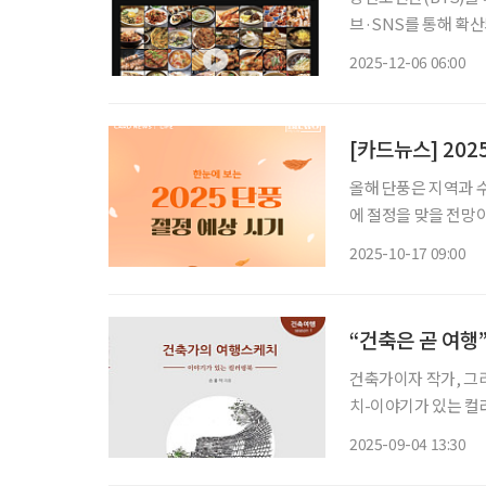
브·SNS를 통해 확산
시 글로벌 관심의 중
2025-12-06 06:00
늘고 있으며, 정부도
[카드뉴스] 202
올해 단풍은 지역과 수
에 절정을 맞을 전망이
월 28일, 참나무류가
2025-10-17 09:00
가장 좋은 시점이다.
“건축은 곧 여행
건축가이자 작가, 그
치-이야기가 있는 컬러링북’을 펴냈다. 책에는 저자
들은 밑그림 위에 자
2025-09-04 13:30
똑같이 칠하는 형식이 