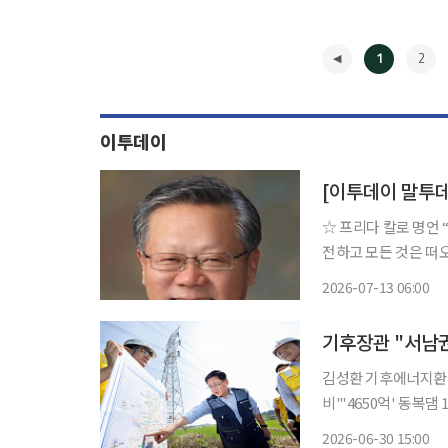
1
2
이투데이
[이투데이 말투데
☆ 프리다 칼로 명언 “절대적인 것은 없다. 모든 것은 바뀌고 모든 것은 움직이고 모든 것은 회
전하고 모든 것은 떠오르고 사라진다.” 멕시코의 초
다리 장애가 생겼고, 
2026-07-13 06:00
의 화가이자, 혁명가
◀
김성환 기후에너지환경
비"'4650억' 동복댐 15m 증
30일 서남권 반도체 
2026-06-30 15:00