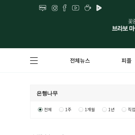
전체뉴스
피플
전체
1주
1개월
1년
직