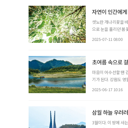
자연이 인간에게
샛노란 개나리꽃을 바
으로 눈을 홀리던 봄꽃
공연히 사람의 마음만 들쑤셔놓고 
2025-07-11 08:00
숲에 가득한 건 봄꽃 
초여름 속으로 
마음이 어수선할 땐 
기가 된다. 강원도 영월에 다녀왔다. 청량한 공기 속으로
한 계단을 숨차게 걸
2025-06-17 10:16
었던 섶다리를 건넜다
삼월 하늘 우러러
3월이다. 이 땅에 