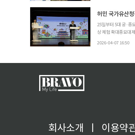
만 (인프라를) 준비할
허민 국가유산청
25일부터 5대 궁·종
상 체험 확대종묘대제 생중계·왕
일부터 다음 달 3일까
2026-04-07 16:50
회사소개
ㅣ
이용약