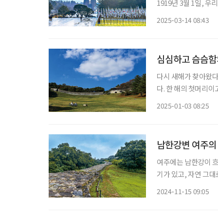
1919년 3월 1일,
다. 대한독립만세를 외치던
2025-03-14 08:43
안한 땅 천안(天安)
심심하고 슴슴함
다시 새해가 찾아왔다
다. 한 해의 첫머리
대가 새하얗고, 짙푸
2025-01-03 08:25
겠다. 벼르고 벼르지 
남한강변 여주의 
여주에는 남한강이 흐
기가 있고, 자연 그
겨온다. 차분히 숨을 
2024-11-15 09:05