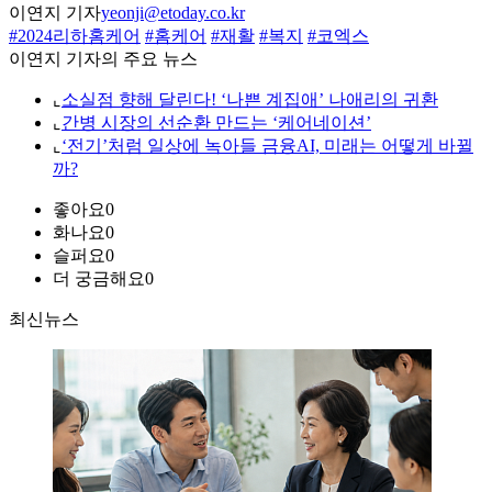
이연지 기자
yeonji@etoday.co.kr
#2024리하홈케어
#홈케어
#재활
#복지
#코엑스
이연지 기자의 주요 뉴스
⌞
소실점 향해 달린다! ‘나쁜 계집애’ 나애리의 귀환
⌞
간병 시장의 선순환 만드는 ‘케어네이션’
⌞
‘전기’처럼 일상에 녹아들 금융AI, 미래는 어떻게 바뀔
까?
좋아요
0
화나요
0
슬퍼요
0
더 궁금해요
0
최신뉴스