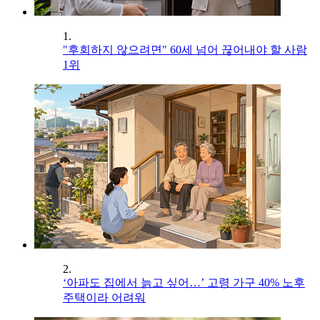
1.
"후회하지 않으려면" 60세 넘어 끊어내야 할 사람
1위
2.
‘아파도 집에서 늙고 싶어…’ 고령 가구 40% 노후
주택이라 어려워