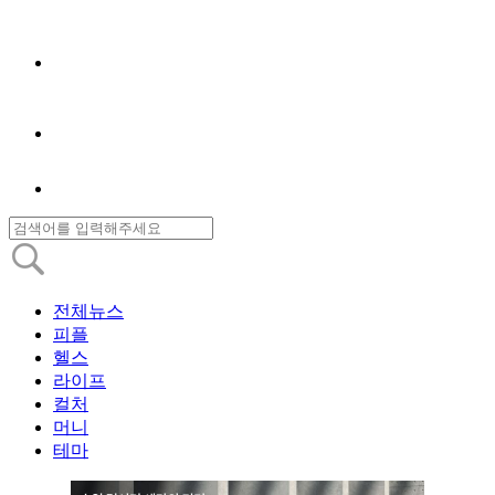
전체뉴스
피플
헬스
라이프
컬처
머니
테마