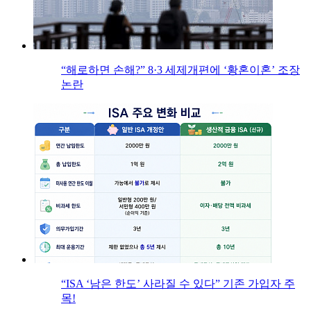
“해로하면 손해?” 8·3 세제개편에 ‘황혼이혼’ 조장
논란
“ISA ‘남은 한도’ 사라질 수 있다” 기존 가입자 주
목!