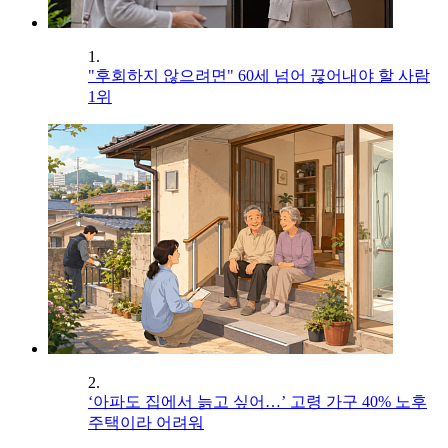
1.
"후회하지 않으려면" 60세 넘어 끊어내야 할 사람
1위
2.
‘아파도 집에서 늙고 싶어…’ 고령 가구 40% 노후
주택이라 어려워