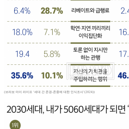
(브라보 마이 라이프 ‘세대 간 존경-존중에 대한 인식조사’(2024))