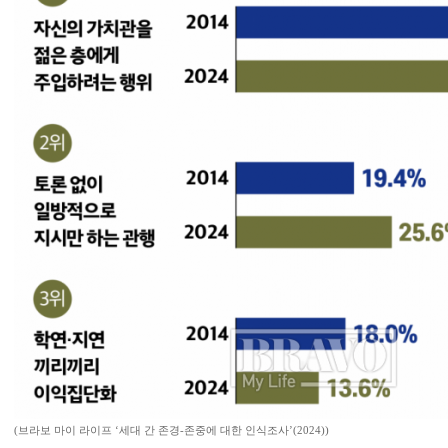
(브라보 마이 라이프 ‘세대 간 존경-존중에 대한 인식조사’(2024))