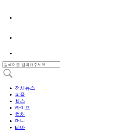
전체뉴스
피플
헬스
라이프
컬처
머니
테마