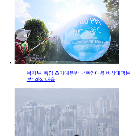
복지부, 폭염 초기대응반→‘폭염대응 비상대책본
부’ 격상 대응