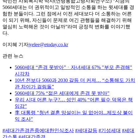
박민선 사회복지학 박사(연령통합고령사회연구소) “지금의
5060세대는 더 권위적이고 일방적인 소통을 하는 윗세대를 경
험한 분들이다. 그런 점에서 이전 세대보다 더 소통하는 어른
이 되기 위해, 자신들이 문제로 여긴 관행들을 해결하기 위해
열심히 노력해온 것이 아닐까”라며 긍정적 변화를 이야기했
다.
이지혜 기자
jyelee@etoday.co.kr
관련 뉴스
5060세대 “존경 못받아”ㆍ자녀세대 67% "부모 존경해"
시각차
10년 전보다 5060과 2030 갈등 더 커져… “소통해도 가치
관 차이가 걸림돌”
5060세대 75% “젊은 세대에게 존경 못 받아”
우리 시대 어른 누구?… 성인 40% “어른 필수 덕목은 책
임감”
李 대통령 "청년 결혼 망설이는 일 없어야...제도상 불이
익 조사"
#세대간존경존중에대한인식조사
#세대갈등
#기성세대
#세대
간소통
#세대간존경