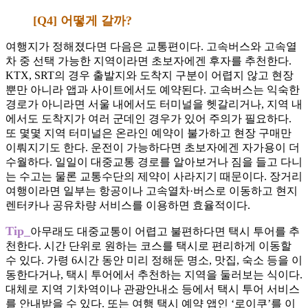
[Q4] 어떻게 갈까?
여행지가 정해졌다면 다음은 교통편이다. 고속버스와 고속열
차 중 선택 가능한 지역이라면 초보자에겐 후자를 추천한다.
KTX, SRT의 경우 출발지와 도착지 구분이 어렵지 않고 현장
뿐만 아니라 앱과 사이트에서도 예약된다. 고속버스는 익숙한
경로가 아니라면 서울 내에서도 터미널을 헷갈리거나, 지역 내
에서도 도착지가 여러 군데인 경우가 있어 주의가 필요하다.
또 몇몇 지역 터미널은 온라인 예약이 불가하고 현장 구매만
이뤄지기도 한다. 운전이 가능하다면 초보자에겐 자가용이 더
수월하다. 일일이 대중교통 경로를 알아보거나 짐을 들고 다니
는 수고는 물론 교통수단의 제약이 사라지기 때문이다. 장거리
여행이라면 일부는 항공이나 고속열차·버스로 이동하고 현지
렌터카나 공유차량 서비스를 이용하면 효율적이다.
Tip_
아무래도 대중교통이 어렵고 불편하다면 택시 투어를 추
천한다. 시간 단위로 원하는 코스를 택시로 편리하게 이동할
수 있다. 가령 6시간 동안 미리 정해둔 명소, 맛집, 숙소 등을 이
동한다거나, 택시 투어에서 추천하는 지역을 둘러보는 식이다.
대체로 지역 기차역이나 관광안내소 등에서 택시 투어 서비스
를 안내받을 수 있다. 또는 여행 택시 예약 앱인 ‘로이쿠’를 이