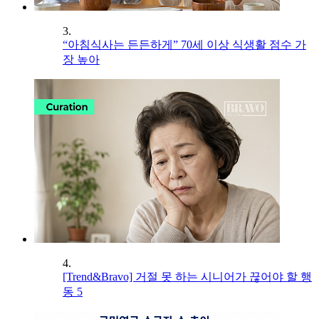
3.
“아침식사는 든든하게” 70세 이상 식생활 점수 가
장 높아
4.
[Trend&Bravo] 거절 못 하는 시니어가 끊어야 할 행
동 5