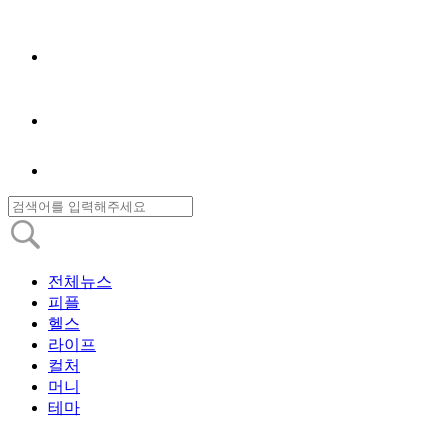
전체뉴스
피플
헬스
라이프
컬처
머니
테마