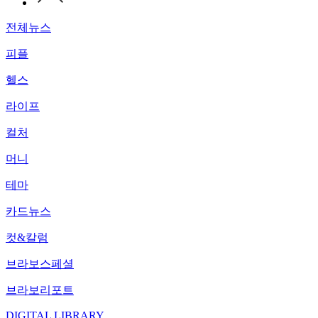
전체뉴스
피플
헬스
라이프
컬처
머니
테마
카드뉴스
컷&칼럼
브라보스페셜
브라보리포트
DIGITAL LIBRARY