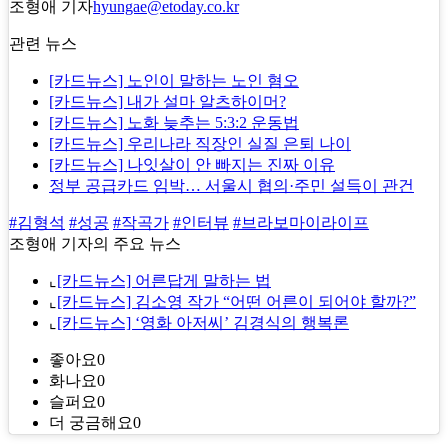
조형애 기자
hyungae@etoday.co.kr
관련 뉴스
[카드뉴스] 노인이 말하는 노인 혐오
[카드뉴스] 내가 설마 알츠하이머?
[카드뉴스] 노화 늦추는 5:3:2 운동법
[카드뉴스] 우리나라 직장인 실질 은퇴 나이
[카드뉴스] 나잇살이 안 빠지는 진짜 이유
정부 공급카드 임박… 서울시 협의·주민 설득이 관건
#김형석
#성공
#작곡가
#인터뷰
#브라보마이라이프
조형애 기자의 주요 뉴스
⌞
[카드뉴스] 어른답게 말하는 법
⌞
[카드뉴스] 김소영 작가 “어떤 어른이 되어야 할까?”
⌞
[카드뉴스] ‘영화 아저씨’ 김경식의 행복론
좋아요
0
화나요
0
슬퍼요
0
더 궁금해요
0