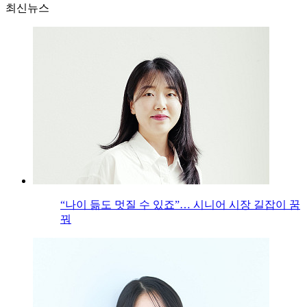
최신뉴스
“나이 듦도 멋질 수 있죠”… 시니어 시장 길잡이 꿈
꿔