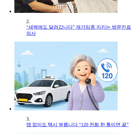
2.
“새벽에도 달려갑니다” 재가임종 지키는 방문진료
의사
3.
앱 없이도 택시 부릅니다 “120 전화 한 통이면 끝”