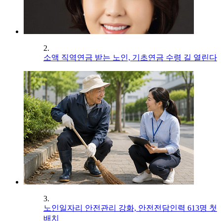
2.
소액 직역연금 받는 노인, 기초연금 수령 길 열린다
3.
노인일자리 안전관리 강화, 안전전담인력 613명 첫
배치