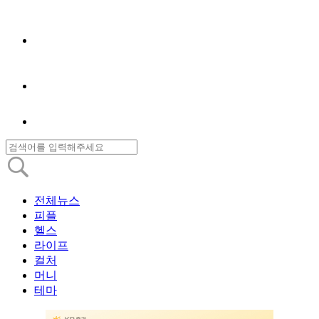
전체뉴스
피플
헬스
라이프
컬처
머니
테마